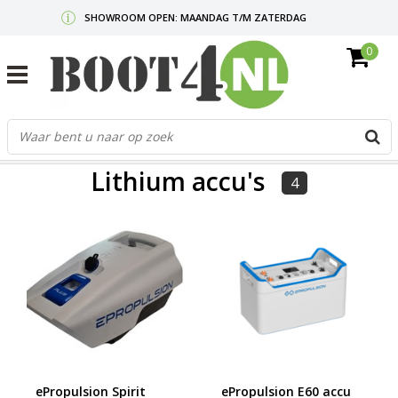
SHOWROOM OPEN: MAANDAG T/M ZATERDAG
0
GRATIS VERZENDING V.A. €50,-
MAIL ONS
OF BEL:
0712340567
G
d
FILTERS
p
Lithium accu's
o
4
e
n
e
b
r
t
s
D
o
E
ePropulsion Spirit
ePropulsion E60 accu
n