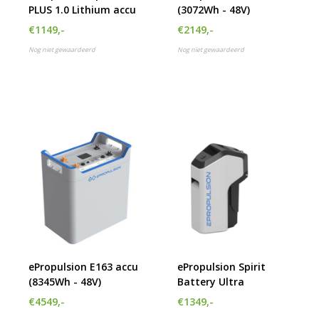
PLUS 1.0 Lithium accu
(3072Wh - 48V)
h
g
€1149,-
€2149,-
z
Nog niet gewaardeerd
Nog niet gewaardeerd
t
g
A
u
m
a
w
k
u
t
e
s
g
ePropulsion E163 accu
ePropulsion Spirit
(8345Wh - 48V)
Battery Ultra
€4549,-
€1349,-