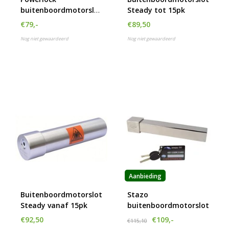
buitenboordmotorslot
Steady tot 15pk
BBM-XL SCM-
€79,-
€89,50
goedgekeurd
Nog niet gewaardeerd
Nog niet gewaardeerd
Aanbieding
Buitenboordmotorslot
Stazo
Steady vanaf 15pk
buitenboordmotorslot
€92,50
€109,-
€115,10