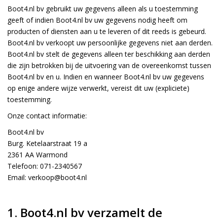
Boot4.nl bv gebruikt uw gegevens alleen als u toestemming
h
g
geeft of indien Boot4.nl bv uw gegevens nodig heeft om
z
producten of diensten aan u te leveren of dit reeds is gebeurd.
t
Boot4.nl bv verkoopt uw persoonlijke gegevens niet aan derden.
g
Boot4.nl bv stelt de gegevens alleen ter beschikking aan derden
A
u
die zijn betrokken bij de uitvoering van de overeenkomst tussen
m
Boot4.nl bv en u. Indien en wanneer Boot4.nl bv uw gegevens
a
op enige andere wijze verwerkt, vereist dit uw (expliciete)
w
toestemming.
k
u
Onze contact informatie:
t
e
Boot4.nl bv
s
Burg. Ketelaarstraat 19 a
g
2361 AA Warmond
Telefoon: 071-2340567
Email:
verkoop@boot4.nl
1. Boot4.nl bv verzamelt de