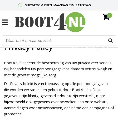
SHOWROOM OPEN: MAANDAG T/M ZATERDAG
0
GRATIS VERZENDING V.A. €50,-
MAIL ONS
OF BEL:
0712340567
G
d
Privacy Policy
Home
/
Privacy Policy
p
o
e
n
Boot4.nl bv neemt de bescherming van uw privacy zeer serieus.
Wij behandelen uw persoonsgegevens daarom vertrouwelijk en
e
met de grootst mogelijke zorg.
b
r
Dit Privacy beleid is van toepassing op alle persoonsgegevens
t
die worden verzameld en gebruikt door Boot4.nl bv Deze
s
gegevens zijn klantgegevens die door u zijn verstrekt, maar
D
bijvoorbeeld ook gegevens over bezoeken aan onze website,
o
E
aanmeldingen voor nieuwsbrieven, deelname aan campagnes of
promoties.
n