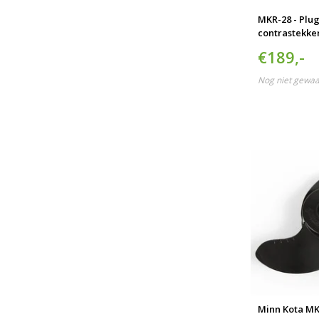
MKR-28 - Plu
contrastekke
€189,-
Nog niet gewa
Minn Kota MK