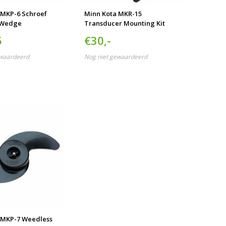
 MKP-6 Schroef
Minn Kota MKR-15
 Wedge
Transducer Mounting Kit
5
€30,-
ewaardeerd
Nog niet gewaardeerd
 MKP-7 Weedless