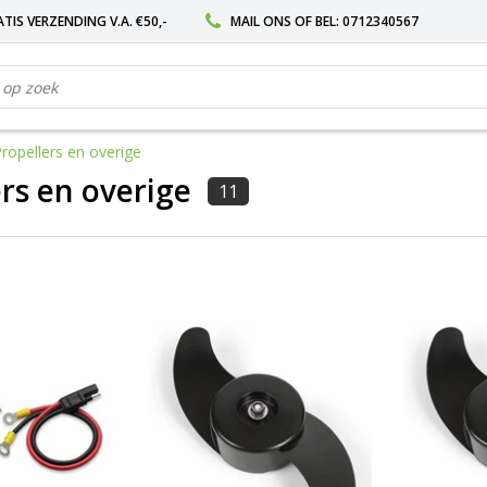
TIS VERZENDING V.A. €50,-
MAIL ONS
OF BEL:
0712340567
ropellers en overige
rs en overige
11