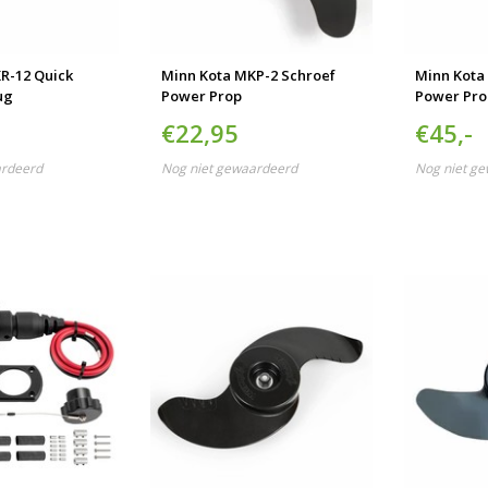
R-12 Quick
Minn Kota MKP-2 Schroef
Minn Kota
ug
Power Prop
Power Pro
€22,95
€45,-
ardeerd
Nog niet gewaardeerd
Nog niet g