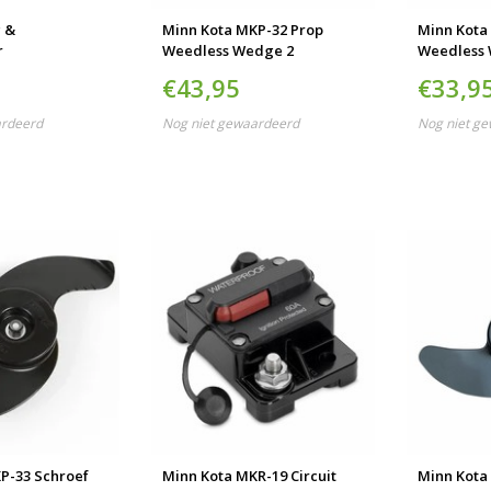
g &
Minn Kota MKP-32 Prop
Minn Kota
r
Weedless Wedge 2
Weedless
€43,95
€33,9
ardeerd
Nog niet gewaardeerd
Nog niet g
P-33 Schroef
Minn Kota MKR-19 Circuit
Minn Kota