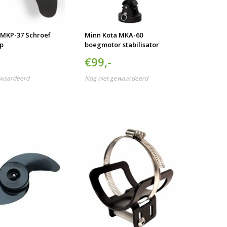
te
gaan.
Als
u
 MKP-37 Schroef
Minn Kota MKA-60
met
p
boegmotor stabilisator
aanraaktoetsen
werkt,
€99,-
kunt
u
ewaardeerd
Nog niet gewaardeerd
touch-
en
swipetekens
gebruiken.