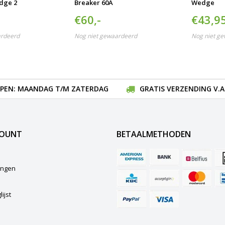
dge 2
Breaker 60A
Wedge
€60,-
€43,9
ardeerd
Nog niet gewaardeerd
Nog niet g
EN: MAANDAG T/M ZATERDAG
GRATIS VERZENDING V.A.
COUNT
BETAALMETHODEN
lingen
ijst