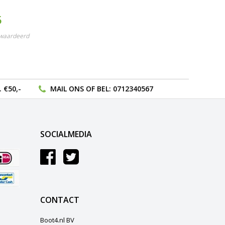
5
ewaardeerd
 €50,-
MAIL ONS
OF BEL:
0712340567
SOCIALMEDIA
CONTACT
Boot4.nl BV