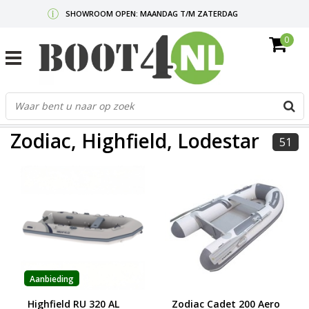
SHOWROOM OPEN: MAANDAG T/M ZATERDAG
0
GRATIS VERZENDING V.A. €50,-
MAIL ONS
OF BEL:
0712340567
G
d
FILTERS
p
Zodiac, Highfield, Lodestar
o
51
e
n
e
b
r
t
s
D
o
Aanbieding
E
Highfield RU 320 AL
Zodiac Cadet 200 Aero
n