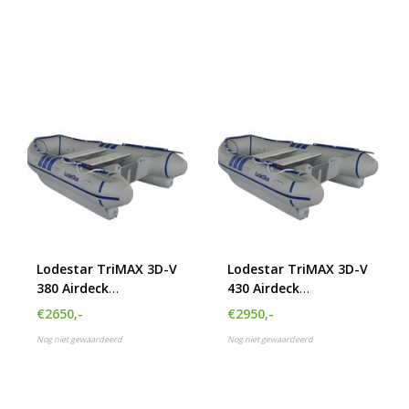
Lodestar TriMAX 3D-V
Lodestar TriMAX 3D-V
380 Airdeck
430 Airdeck
Rubberboot
Rubberboot
€2650,-
€2950,-
Nog niet gewaardeerd
Nog niet gewaardeerd