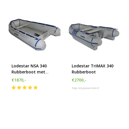
Lodestar NSA 340
Lodestar TriMAX 340
Rubberboot met
Rubberboot
airdeck
€1870,-
€2700,-
Nog niet gewaardeerd