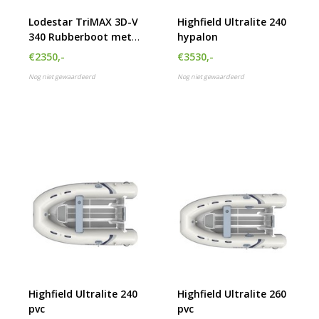
Lodestar TriMAX 3D-V
Highfield Ultralite 240
340 Rubberboot met
hypalon
airdeck
€2350,-
€3530,-
Nog niet gewaardeerd
Nog niet gewaardeerd
Highfield Ultralite 240
Highfield Ultralite 260
pvc
pvc