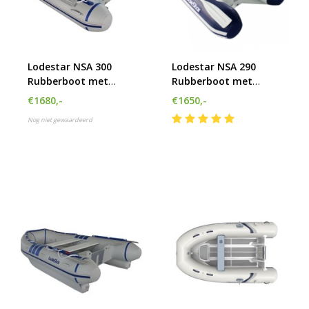
Lodestar NSA 300
Lodestar NSA 290
Rubberboot met
Rubberboot met
airdeck
airdeck
€1680,-
€1650,-
Nog niet gewaardeerd