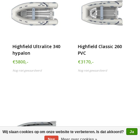
Highfield Ultralite 340
Highfield Classic 260
hypalon
PVC
€5800,-
€3170,-
Nog niet gewaardeerd
Nog niet gewaardeerd
Wij slaan cookies op om onze website te verbeteren. Is dat akkoord?
Ja
Nee
Meer over cookies »