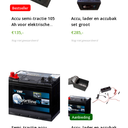
h
Bestseller
g
z
Accu semi-tractie 105
Accu, lader en accubak
t
Ah voor elektrische
set groot
g
buitenboordmotor
A
€135,-
€285,-
u
Nog niet gewaardeerd
Nog niet gewaardeerd
m
a
w
k
u
t
e
s
g
Aanbieding
Semi-tractie accu
Accu, lader en accubak