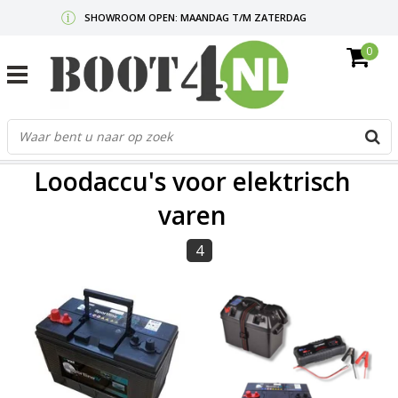
SHOWROOM OPEN: MAANDAG T/M ZATERDAG
0
GRATIS VERZENDING V.A. €50,-
MAIL ONS
OF BEL:
0712340567
G
d
FILTERS
p
Loodaccu's voor elektrisch
o
e
varen
n
e
4
b
r
t
s
D
o
E
n