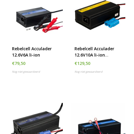
Rebelcell Acculader
Rebelcell Acculader
12.6V6A li-ion
12.6V10A li-ion
Outdoorbox AV
€79,50
€129,50
Nog niet gewaardeerd
Nog niet gewaardeerd