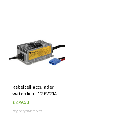
Rebelcell acculader
waterdicht 12.6V20A
Outdoorbox AV (IP65)
€279,50
Nog niet gewaardeerd