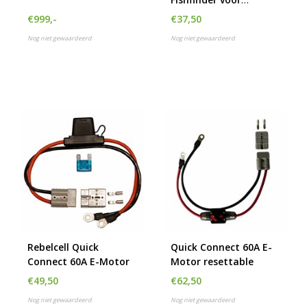
Outdoorbox
€999,-
€37,50
Nog niet gewaardeerd
Nog niet gewaardeerd
Rebelcell Quick
Quick Connect 60A E-
Connect 60A E-Motor
Motor resettable
€49,50
€62,50
Nog niet gewaardeerd
Nog niet gewaardeerd