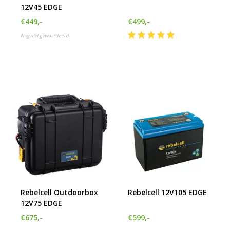
12V45 EDGE
h
g
€449,-
€499,-
z
Nog niet gewaardeerd
t
g
A
u
m
a
w
k
u
t
e
s
g
Rebelcell Outdoorbox
Rebelcell 12V105 EDGE
12V75 EDGE
€675,-
€599,-