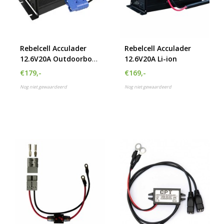
Rebelcell Acculader
Rebelcell Acculader
12.6V20A Outdoorbox
12.6V20A Li-ion
AV
€179,-
€169,-
Nog niet gewaardeerd
Nog niet gewaardeerd