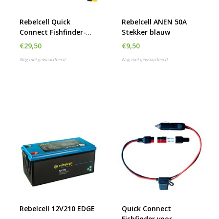
Rebelcell Quick
Rebelcell ANEN 50A
Connect Fishfinder-
Stekker blauw
Universal kabel
€29,50
€9,50
Nog niet gewaardeerd
Nog niet gewaardeerd
Rebelcell 12V210 EDGE
Quick Connect
Fishfinder voor