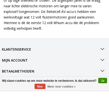
of op lage snelheid te 'trollen'. De afgelopen jaren is de vraag
naar lichte elektrische motoren om langer mee te varen
explosief toegenomen. De Rebelcell AV-accu's hebben een
werkvoltage wat 12 volt fluistermotoren goed aankunnen.
Hiermee is dit de eerste 12 volt lithium accu die dit probleem
volledig verholpen heeft.
KLANTENSERVICE
MIJN ACCOUNT
BETAALMETHODEN
Wij slaan cookies op om onze website te verbeteren. Is dat akkoord?
Ja
VERZENDING
Nee
Meer over cookies »
SOCIALMEDIA