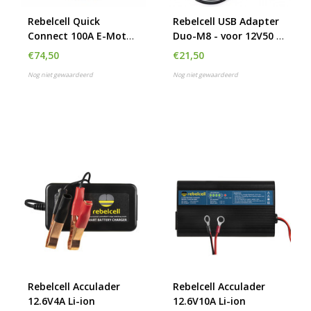
Rebelcell Quick
Rebelcell USB Adapter
Connect 100A E-Motor
Duo-M8 - voor 12V50 /
resettable
12V100 / 12V70 AV /
€74,50
€21,50
12V140 AV accu
Nog niet gewaardeerd
Nog niet gewaardeerd
Rebelcell Acculader
Rebelcell Acculader
12.6V4A Li-ion
12.6V10A Li-ion