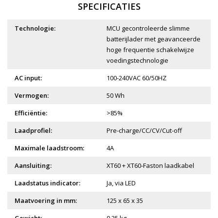
SPECIFICATIES
Technologie:
MCU gecontroleerde slimme
batterijlader met geavanceerde
hoge frequentie schakelwijze
voedingstechnologie
AC input:
100-240VAC 60/50HZ
Vermogen:
50 Wh
Efficiëntie:
>85%
Laadprofiel:
Pre-charge/CC/CV/Cut-off
Maximale laadstroom:
4A
Aansluiting:
XT60 + XT60-Faston laadkabel
Laadstatus indicator:
Ja, via LED
Maatvoering in mm:
125 x 65 x 35