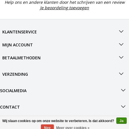
Help ons en andere klanten door het schrijven van een review
Je beoordeling toevoegen
KLANTENSERVICE
MIJN ACCOUNT
BETAALMETHODEN
VERZENDING
SOCIALMEDIA
CONTACT
Wij slaan cookies op om onze website te verbeteren. Is dat akkoord?
Ja
© Copyright 2026 Boot4.nl Powered by
Nee
Meer over cookies »