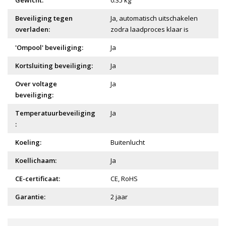
Gewicht:
0.35 kg
Beveiliging tegen
Ja, automatisch uitschakelen
overladen:
zodra laadproces klaar is
'Ompool' beveiliging:
Ja
Kortsluiting beveiliging:
Ja
Over voltage
Ja
beveiliging:
Temperatuurbeveiliging
Ja
:
Koeling:
Buitenlucht
Koellichaam:
Ja
CE-certificaat:
CE, RoHS
Garantie:
2 jaar