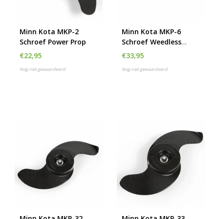
h
g
z
Minn Kota MKP-2
Minn Kota MKP-6
t
Schroef Power Prop
Schroef Weedless
g
Wedge
A
€22,95
€33,95
u
Nog niet gewaardeerd
Nog niet gewaardeerd
m
a
w
k
u
t
e
s
g
Minn Kota MKP-32
Minn Kota MKP-33