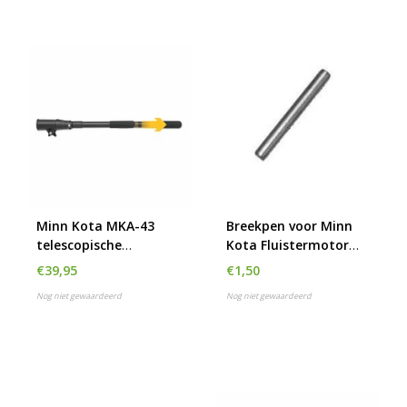
Minn Kota MKA-43
Breekpen voor Minn
telescopische
Kota Fluistermotor
stuurverlenger 40 tot
30-70 lbs
€39,95
€1,50
64 cm
Nog niet gewaardeerd
Nog niet gewaardeerd