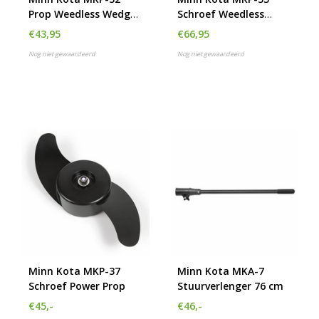
Prop Weedless Wedge
Schroef Weedless
2
Wedge 2
€43,95
€66,95
Nog niet gewaardeerd
Nog niet gewaardeerd
Minn Kota MKP-37
Minn Kota MKA-7
Schroef Power Prop
Stuurverlenger 76 cm
€45,-
€46,-