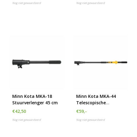
Nog niet gewaardeerd
Nog niet gewaardeerd
Minn Kota MKA-18
Minn Kota MKA-44
Stuurverlenger 45 cm
Telescopische
stuurverlenger 61 tot
€42,50
€59,-
101 cm
Nog niet gewaardeerd
Nog niet gewaardeerd