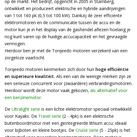
op de markt. Het bedrijf, opgericht in 2005 in Starnberg,
ontwikkelt en produceert elektrische en hybride aandrijvingen
van 1 tot 160 pk (0,5 tot 100 kW). Dankzij de zeer efficiënte
elektromotoren en de communicatie tussen de accu en de
motor kun je in het display van de gashendel aflezen hoelang je
nog kunt varen op de huidige accucapaciteit en het gevraagde
vermogen.
Hierdoor ben je met de Torqeedo motoren verzekerd van een
zorgeloze vaartocht.
Torqeedo motoren kenmerken zich door hun
hoge efficiëntie
en superieure kwaliteit.
Als een van de weinige merken zijn ze
een serieuze concurrent voor (zwaardere) verbrandingsmotoren.
Hierdoor wordt deze motor vaak gekozen,
als alternatief voor
een benzinemotor.
De
Ultralight serie
is een lichte elektromotor speciaal ontwikkeld
voor Kayaks. De
Travel serie
(2 - 4pk) is een elektrische
buitenboordmotor met een geïntegreerde lithium accu: ideaal
voor bijboten en kleine bootjes. De
Cruise serie
(5 - 25pk) is het