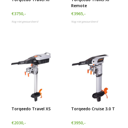
Remote
€3750,-
€3965,-
Nog niet gewaardeerd
Nog niet gewaardeerd
Torqeedo Travel XS
Torqeedo Cruise 3.0 T
€2030,-
€3950,-