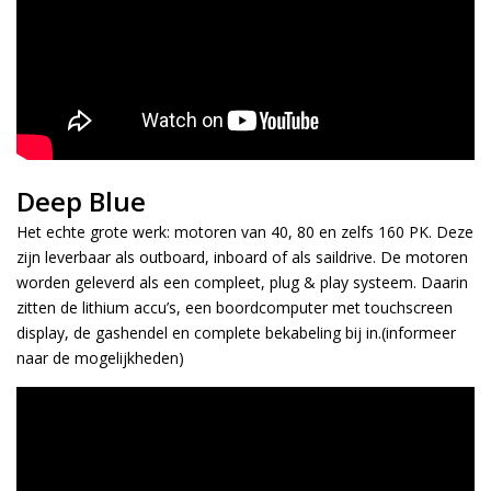
Deep Blue
Het echte grote werk: motoren van 40, 80 en zelfs 160 PK. Deze
zijn leverbaar als outboard, inboard of als saildrive. De motoren
worden geleverd als een compleet, plug & play systeem. Daarin
zitten de lithium accu’s, een boordcomputer met touchscreen
display, de gashendel en complete bekabeling bij in.(informeer
naar de mogelijkheden)