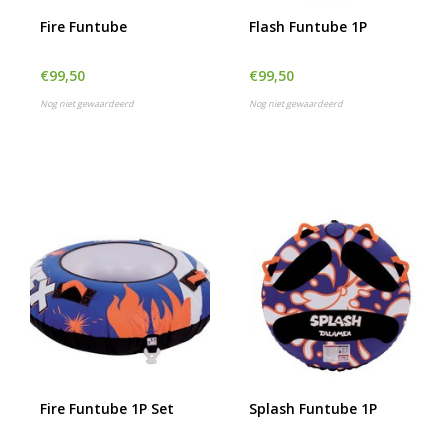
h
Fire Funtube
Flash Funtube 1P
g
z
t
€99,50
€99,50
g
Nog niet gewaardeerd
Nog niet gewaardeerd
A
u
m
a
w
k
u
t
e
s
g
Fire Funtube 1P Set
Splash Funtube 1P