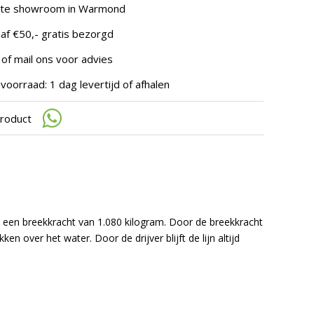
te
hte showroom in Warmond
gaan.
Als
af €50,- gratis bezorgd
u
met
 of mail ons voor advies
aanraaktoetsen
werkt,
voorraad: 1 dag levertijd of afhalen
kunt
u
product
touch-
en
swipetekens
gebruiken.
een breekkracht van 1.080 kilogram. Door de breekkracht
over het water. Door de drijver blijft de lijn altijd