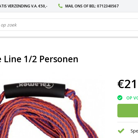
TIS VERZENDING V.A. €50,-
MAIL ONS
OF BEL:
0712340567
 Line 1/2 Personen
€21
OP V
Spe