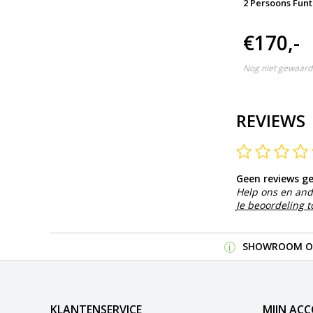
1P
Funtube Line 3/4 Personen
2 Persoons Funt
€34,-
€170,-
Nog niet gewaardeerd
Nog niet gewaard
REVIEWS
Geen reviews g
Help ons en and
Je beoordeling 
SHOWROOM OP
KLANTENSERVICE
MIJN AC