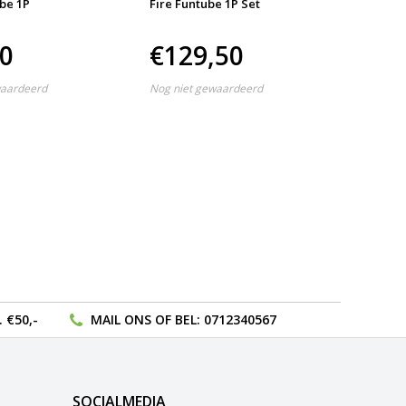
be 1P
Fire Funtube 1P Set
Splash
50
€129,50
€11
waardeerd
Nog niet gewaardeerd
Nog nie
 €50,-
MAIL ONS
OF BEL:
0712340567
SOCIALMEDIA