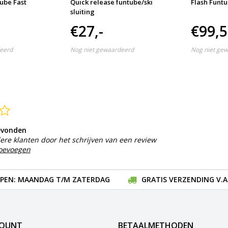
ube Fast
Quick release funtube/ski
Flash Funtu
sluiting
€27,-
€99,
eerd
Nog niet gewaardeerd
Nog niet ge
evonden
ere klanten door het schrijven van een review
toevoegen
EN: MAANDAG T/M ZATERDAG
GRATIS VERZENDING V.A.
COUNT
BETAALMETHODEN