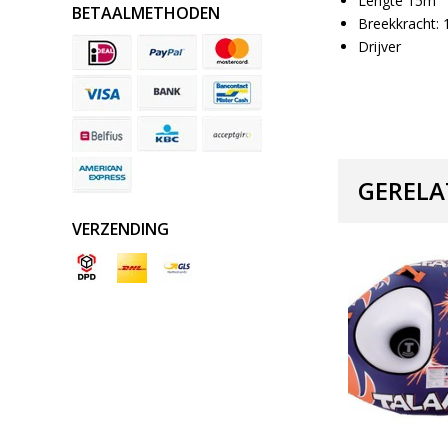
Lengte 15m
BETAALMETHODEN
Breekkracht: 
Drijver
GERELA
VERZENDING