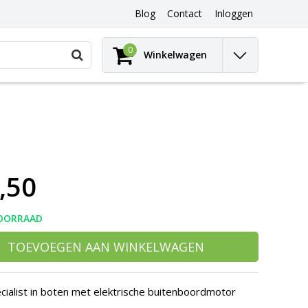
Blog
Contact
Inloggen
Gebruik
0
Winkelwagen
de
pijltjes
op
en
neer
om
een
beschikbaar
resultaat
,50
te
selecteren.
Druk
op
OORRAAD
Enter
om
TOEVOEGEN AAN WINKELWAGEN
naar
het
geselecteerde
cialist in boten met elektrische buitenboordmotor
zoekresultaat