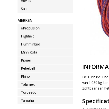
Advies
Sale
MERKEN
ePropulsion
Highfield
Humminbird
Minn Kota
Pioner
INFORMA
Rebelcell
Rhino
De Funtube Line 
van 1.080 kg kan 
Talamex
zichtbaar aan het
Torqeedo
Specifica
Yamaha