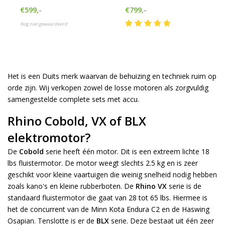
€599,-
€799,-
Nog niet gewaardeerd
Het is een Duits merk waarvan de behuizing en techniek ruim op
orde zijn. Wij verkopen zowel de losse motoren als zorgvuldig
samengestelde complete sets met accu.
Rhino Cobold, VX of BLX
elektromotor?
De
Cobold
serie heeft één motor. Dit is een extreem lichte 18
lbs fluistermotor. De motor weegt slechts 2.5 kg en is zeer
geschikt voor kleine vaartuigen die weinig snelheid nodig hebben
zoals kano's en kleine rubberboten. De
Rhino VX
serie is de
standaard fluistermotor die gaat van 28 tot 65 lbs. Hiermee is
het de concurrent van de Minn Kota Endura C2 en de Haswing
Osapian. Tenslotte is er de
BLX
serie. Deze bestaat uit één zeer