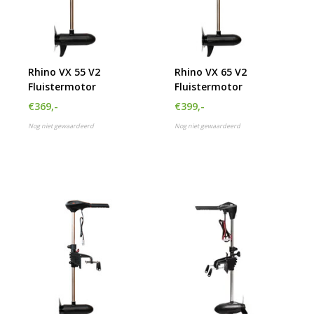
h
g
z
t
g
Rhino VX 55 V2
Rhino VX 65 V2
A
Fluistermotor
Fluistermotor
u
m
€369,-
€399,-
a
Nog niet gewaardeerd
Nog niet gewaardeerd
w
k
u
t
e
s
g