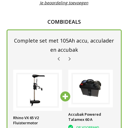
Je beoordeling toevoegen
COMBIDEALS
Complete set met 105Ah accu, acculader
en accubak
he
Accu semi-tractie 105 Ah
Accubak Powered
Tal
Rhino VX 65 V2
V
voor elektrische
Talamex 60 A
Acc
Fluistermotor
buitenboordmotor
OP VOORRAAD