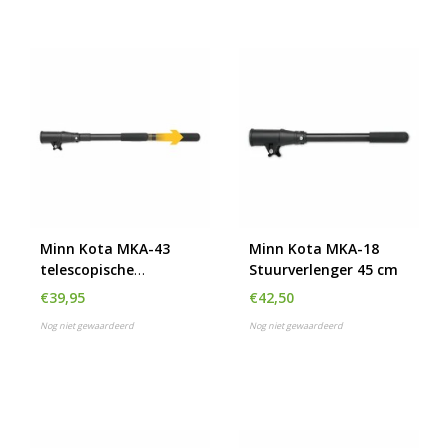
Minn Kota MKA-43
Minn Kota MKA-18
telescopische
Stuurverlenger 45 cm
stuurverlenger 40 tot
€39,95
€42,50
64 cm
Nog niet gewaardeerd
Nog niet gewaardeerd