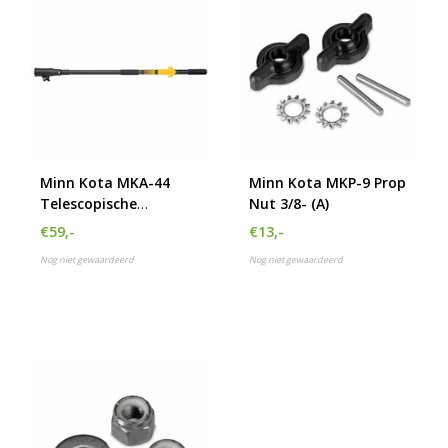
Minn Kota MKA-44
Minn Kota MKP-9 Prop
Telescopische
Nut 3/8- (A)
stuurverlenger 61 tot
€59,-
€13,-
101 cm
Nog niet gewaardeerd
Nog niet gewaardeerd