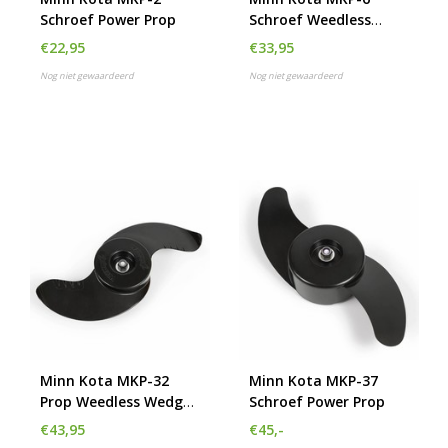
Schroef Power Prop
Schroef Weedless
Wedge
€22,95
€33,95
Nog niet gewaardeerd
Nog niet gewaardeerd
Minn Kota MKP-32
Minn Kota MKP-37
Prop Weedless Wedge
Schroef Power Prop
2
€43,95
€45,-