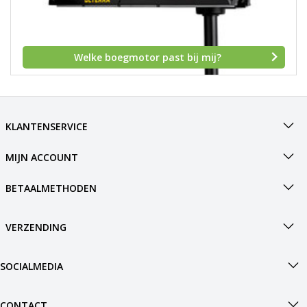
h
g
z
t
Welke boegmotor past bij mij?
g
A
u
m
a
KLANTENSERVICE
w
k
u
MIJN ACCOUNT
t
e
BETAALMETHODEN
s
g
VERZENDING
SOCIALMEDIA
CONTACT