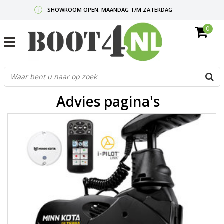
SHOWROOM OPEN: MAANDAG T/M ZATERDAG
0
GRATIS VERZENDING V.A. €50,-
MAIL ONS
OF BEL:
0712340567
G
d
p
Advies pagina's
o
e
n
e
b
r
t
s
D
o
E
n