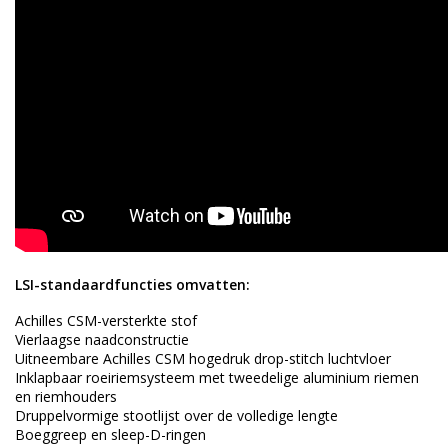
LSI-standaardfuncties omvatten:
Achilles CSM-versterkte stof
Vierlaagse naadconstructie
Uitneembare Achilles CSM hogedruk drop-stitch luchtvloer
Inklapbaar roeiriemsysteem met tweedelige aluminium riemen
en riemhouders
Druppelvormige stootlijst over de volledige lengte
Boeggreep en sleep-D-ringen