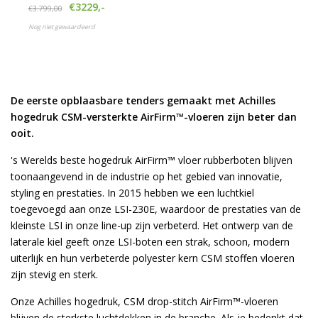
met airdeck
€3229,-
€3.799,00
Nog niet gewaardeerd
De eerste opblaasbare tenders gemaakt met Achilles
hogedruk CSM-versterkte AirFirm™-vloeren zijn beter dan
ooit.
's Werelds beste hogedruk AirFirm™ vloer rubberboten blijven
toonaangevend in de industrie op het gebied van innovatie,
styling en prestaties. In 2015 hebben we een luchtkiel
toegevoegd aan onze LSI-230E, waardoor de prestaties van de
kleinste LSI in onze line-up zijn verbeterd. Het ontwerp van de
laterale kiel geeft onze LSI-boten een strak, schoon, modern
uiterlijk en hun verbeterde polyester kern CSM stoffen vloeren
zijn stevig en sterk.
Onze Achilles hogedruk, CSM drop-stitch AirFirm™-vloeren
blijven de sterkste luchtdekken in de branche. Als je bedenkt dat