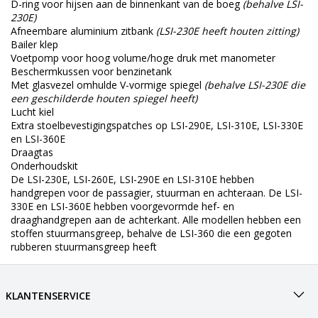
D-ring voor hijsen aan de binnenkant van de boeg
(behalve LSI-
230E)
Afneembare aluminium zitbank
(LSI-230E heeft houten zitting)
Bailer klep
Voetpomp voor hoog volume/hoge druk met manometer
Beschermkussen voor benzinetank
Met glasvezel omhulde V-vormige spiegel
(behalve LSI-230E die
een geschilderde houten spiegel heeft)
Lucht kiel
Extra stoelbevestigingspatches op LSI-290E, LSI-310E, LSI-330E
en LSI-360E
Draagtas
Onderhoudskit
De LSI-230E, LSI-260E, LSI-290E en LSI-310E hebben
handgrepen voor de passagier, stuurman en achteraan. De LSI-
330E en LSI-360E hebben voorgevormde hef- en
draaghandgrepen aan de achterkant. Alle modellen hebben een
stoffen stuurmansgreep, behalve de LSI-360 die een gegoten
rubberen stuurmansgreep heeft
KLANTENSERVICE