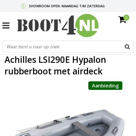
SHOWROOM OPEN: MAANDAG T/M ZATERDAG
0
GRATIS VERZENDING V.A. €50,-
MAIL ONS
OF BEL:
0712340567
G
Home
/
Achilles LSI290E Hypalon rubberboot met airdeck
d
p
Achilles LSI290E Hypalon
o
e
rubberboot met airdeck
n
e
Aanbieding
b
r
t
s
D
o
E
n