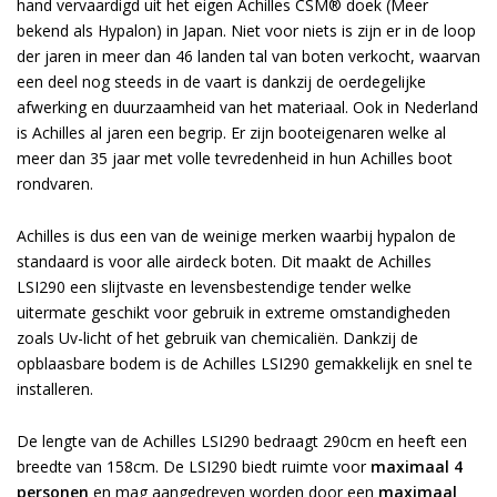
hand vervaardigd uit het eigen Achilles CSM® doek (Meer
bekend als Hypalon) in Japan. Niet voor niets is zijn er in de loop
der jaren in meer dan 46 landen tal van boten verkocht, waarvan
een deel nog steeds in de vaart is dankzij de oerdegelijke
afwerking en duurzaamheid van het materiaal. Ook in Nederland
is Achilles al jaren een begrip. Er zijn booteigenaren welke al
meer dan 35 jaar met volle tevredenheid in hun Achilles boot
rondvaren.
Achilles is dus een van de weinige merken waarbij hypalon de
standaard is voor alle airdeck boten. Dit maakt de Achilles
LSI290 een slijtvaste en levensbestendige tender welke
uitermate geschikt voor gebruik in extreme omstandigheden
zoals Uv-licht of het gebruik van chemicaliën. Dankzij de
opblaasbare bodem is de Achilles LSI290 gemakkelijk en snel te
installeren.
De lengte van de Achilles LSI290 bedraagt 290cm en heeft een
breedte van 158cm. De LSI290 biedt ruimte voor
maximaal 4
personen
en mag aangedreven worden door een
maximaal