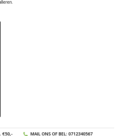
lleren.
 €50,-
MAIL ONS
OF BEL:
0712340567