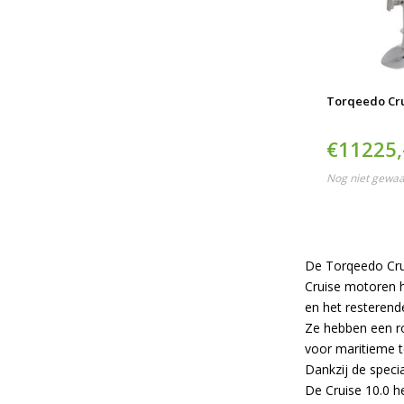
Torqeedo Cru
€11225,
Nog niet gewa
De Torqeedo Cru
Cruise motoren 
en het resterende
Ze hebben een ro
voor maritieme t
Dankzij de speci
De Cruise 10.0 h