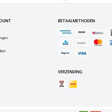
COUNT
BETAALMETHODEN
lingen
ijst
VERZENDING