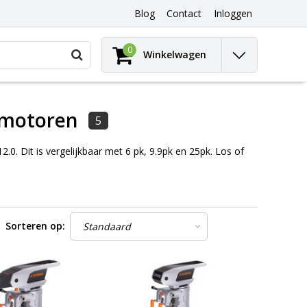
Blog
Contact
Inloggen
Gebruik
0
Winkelwagen
de
pijltjes
op
en
neer
dmotoren
5
om
een
.0. Dit is vergelijkbaar met 6 pk, 9.9pk en 25pk. Los of
beschikbaar
resultaat
te
selecteren.
Druk
op
Sorteren op:
Enter
om
naar
het
geselecteerde
zoekresultaat