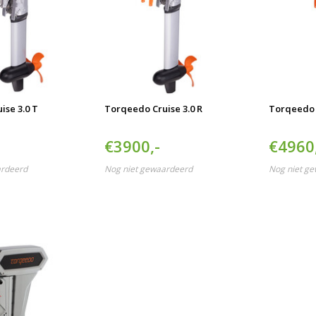
ise 3.0 T
Torqeedo Cruise 3.0 R
Torqeedo C
€3900,-
€4960
ardeerd
Nog niet gewaardeerd
Nog niet g