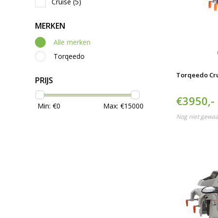
Cruise
(5)
MERKEN
Alle merken
Torqeedo
Torqeedo Cru
PRIJS
€3950,-
Min: €
0
Max: €
15000
Nog niet gewa