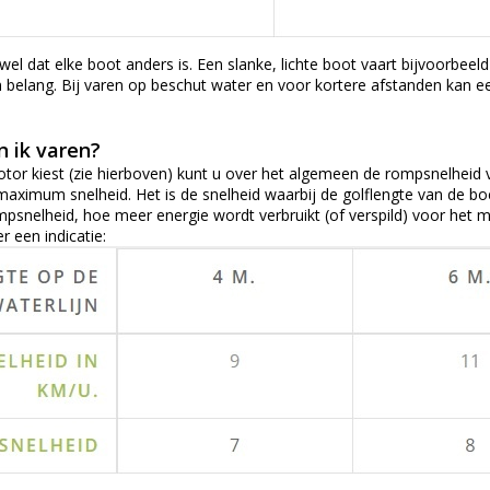
 wel dat elke boot anders is. Een slanke, lichte boot vaart bijvoorbee
n belang. Bij varen op beschut water en voor kortere afstanden kan e
 ik varen?
motor kiest (zie hierboven) kunt u over het algemeen de rompsnelheid
maximum snelheid. Het is de snelheid waarbij de golflengte van de boe
rompsnelheid, hoe meer energie wordt verbruikt (of verspild) voor het
er een indicatie: