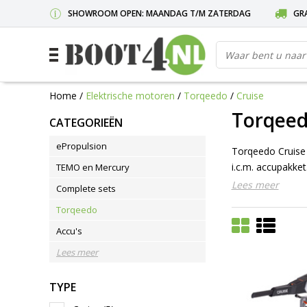
SHOWROOM OPEN: MAANDAG T/M ZATERDAG
GRA
Home
/
Elektrische motoren
/
Torqeedo
/
Cruise
Torqeed
CATEGORIEËN
ePropulsion
Torqeedo Cruise E
i.c.m. accupakket
TEMO en Mercury
Lees meer
Complete sets
Torqeedo
Accu's
Lees meer
TYPE