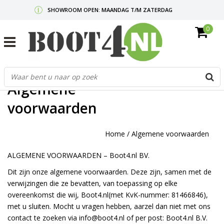
SHOWROOM OPEN: MAANDAG T/M ZATERDAG
0
GRATIS VERZENDING V.A. €50,-
MAIL ONS
OF BEL:
0712340567
G
d
Algemene
p
o
voorwaarden
e
n
Home
/
Algemene voorwaarden
e
b
ALGEMENE VOORWAARDEN – Boot4.nl BV.
r
t
Dit zijn onze algemene voorwaarden. Deze zijn, samen met de
s
verwijzingen die ze bevatten, van toepassing op elke
D
overeenkomst die wij, Boot4.nl(met KvK-nummer: 81466846),
o
E
met u sluiten. Mocht u vragen hebben, aarzel dan niet met ons
contact te zoeken via
info@boot4.nl
of per post: Boot4.nl B.V.
n