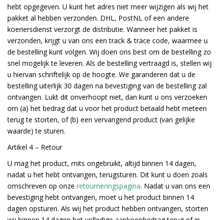
hebt opgegeven. U kunt het adres niet meer wijzigen als wij het
pakket al hebben verzonden. DHL, PostNL of een andere
koeriersdienst verzorgt de distributie. Wanneer het pakket is
verzonden, krijgt u van ons een track & trace code, waarmee u
de bestelling kunt volgen. Wij doen ons best om de bestelling zo
snel mogelijk te leveren. Als de bestelling vertraagd is, stellen wij
u hiervan schriftelijk op de hoogte. We garanderen dat u de
bestelling uiterlijk 30 dagen na bevestiging van de bestelling zal
ontvangen. Lukt dit onverhoopt niet, dan kunt u ons verzoeken
om (a) het bedrag dat u voor het product betaald hebt meteen
terug te storten, of (b) een vervangend product (van gelijke
waarde) te sturen.
Artikel 4 –
Retour
U mag het product, mits ongebruikt, altijd binnen 14 dagen,
nadat u het hebt ontvangen, terugsturen. Dit kunt u doen zoals
omschreven op onze
retourneringspagina
. Nadat u van ons een
bevestiging hebt ontvangen, moet u het product binnen 14
dagen opsturen. Als wij het product hebben ontvangen, storten
wij binnen 14 dagen het volledige aankoopbedrag terug of in