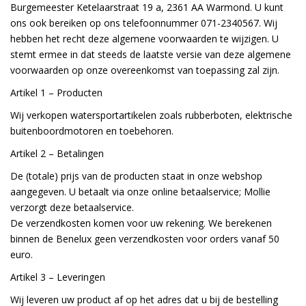
Burgemeester Ketelaarstraat 19 a, 2361 AA Warmond. U kunt
h
ons ook bereiken op ons telefoonnummer 071-2340567. Wij
g
z
hebben het recht deze algemene voorwaarden te wijzigen. U
t
stemt ermee in dat steeds de laatste versie van deze algemene
g
voorwaarden op onze overeenkomst van toepassing zal zijn.
A
u
Artikel 1 –
Producten
m
Wij verkopen watersportartikelen zoals rubberboten, elektrische
a
w
buitenboordmotoren en toebehoren.
k
Artikel 2 –
Betalingen
u
t
De (totale) prijs van de producten staat in onze webshop
e
aangegeven. U betaalt via onze online betaalservice; Mollie
s
g
verzorgt deze betaalservice.
De verzendkosten komen voor uw rekening. We berekenen
binnen de Benelux geen verzendkosten voor orders vanaf 50
euro.
Artikel 3 –
Leveringen
Wij leveren uw product af op het adres dat u bij de bestelling