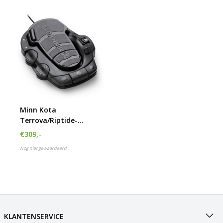
Minn Kota
Terrova/Riptide-
Terrova Voetpedaal
€309,-
(kabel)
Nog niet gewaardeerd
KLANTENSERVICE