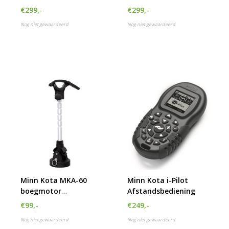
boegplaat
Boegplaat
€299,-
€299,-
Nog niet gewaardeerd
Nog niet gewaardeerd
Minn Kota MKA-60
Minn Kota i-Pilot
boegmotor
Afstandsbediening
stabilisator
€99,-
€249,-
Nog niet gewaardeerd
Nog niet gewaardeerd