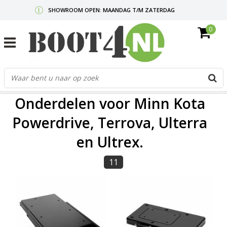
SHOWROOM OPEN: MAANDAG T/M ZATERDAG
0
GRATIS VERZENDING V.A. €50,-
MAIL ONS
OF BEL:
0712340567
G
d
FILTERS
p
Onderdelen voor Minn Kota
o
e
Powerdrive, Terrova, Ulterra
n
en Ultrex.
e
b
r
11
t
s
D
o
E
n