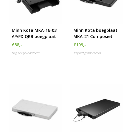
h
g
z
t
g
Minn Kota MKA-16-03
Minn Kota boegplaat
A
AP/PD QRB boegplaat
MKA-21 Composiet
u
m
€88,-
€109,-
a
Nog niet gewaardeerd
Nog niet gewaardeerd
w
k
u
t
e
s
g