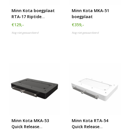
Minn Kota boegplaat
Minn Kota MKA-51
RTA-17 Riptide
boegplaat
Composiet
€129,-
€359,-
Nog niet gewaardeerd
Nog niet gewaardeerd
Minn Kota MKA-53
Minn Kota RTA-54
Quick Release
Quick Release