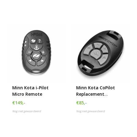
Minn Kota i-Pilot
Minn Kota CoPilot
Micro Remote
Replacement
Transmitter PD / RP
€149,-
€85,-
Nog niet gewaardeerd
Nog niet gewaardeerd