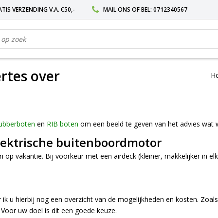
TIS VERZENDING V.A. €50,-
MAIL ONS
OF BEL:
0712340567
rtes over
H
ubberboten
en
RIB boten
om een beeld te geven van het advies wat w
lektrische buitenboordmotor
p vakantie. Bij voorkeur met een airdeck (kleiner, makkelijker in elk
 ik u hierbij nog een overzicht van de mogelijkheden en kosten. Zoals b
. Voor uw doel is dit een goede keuze.