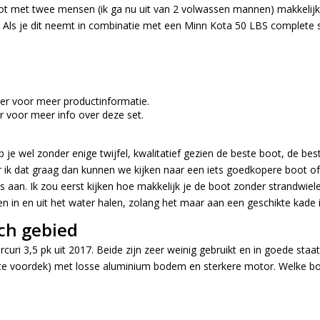
ot met twee mensen (ik ga nu uit van 2 volwassen mannen) makkelijk wi
en. Als je dit neemt in combinatie met een Minn Kota 50 LBS complete s
ier
voor meer productinformatie.
r
voor meer info over deze set.
 je wel zonder enige twijfel, kwalitatief gezien de beste boot, de b
oor ik dat graag dan kunnen we kijken naar een iets goedkopere boot o
s aan. Ik zou eerst kijken hoe makkelijk je de boot zonder strandwiel
in en uit het water halen, zolang het maar aan een geschikte kade is
ch gebied
ri 3,5 pk uit 2017. Beide zijn zeer weinig gebruikt en in goede staat.
uimte voordek) met losse aluminium bodem en sterkere motor. Welke b