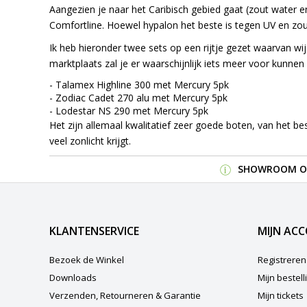
Aangezien je naar het Caribisch gebied gaat (zout water
Comfortline. Hoewel hypalon het beste is tegen UV en zout
Ik heb hieronder twee sets op een rijtje gezet waarvan wij
marktplaats zal je er waarschijnlijk iets meer voor kunnen 
-
Talamex Highline 300
met Mercury 5pk
-
Zodiac Cadet 270 alu
met Mercury 5pk
-
Lodestar NS 290
met Mercury 5pk
Het zijn allemaal kwalitatief zeer goede boten, van het be
veel zonlicht krijgt.
SHOWROOM OP
KLANTENSERVICE
MIJN AC
Bezoek de Winkel
Registreren
Downloads
Mijn bestel
Verzenden, Retourneren & Garantie
Mijn tickets