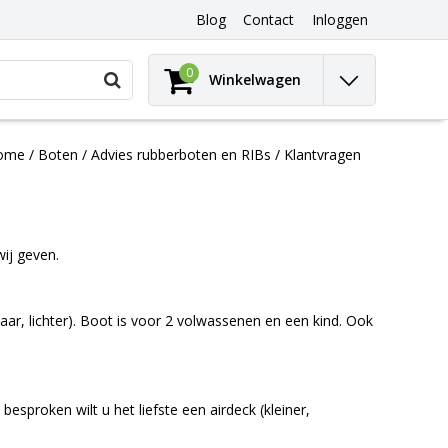
Blog
Contact
Inloggen
Gebruik
0
Winkelwagen
de
pijltjes
op
en
ome
/
Boten
/
Advies rubberboten en RIBs
/
Klantvragen
neer
om
een
beschikbaar
resultaat
ij geven.
te
selecteren.
Druk
op
aar, lichter). Boot is voor 2 volwassenen en een kind. Ook
Enter
om
naar
het
esproken wilt u het liefste een airdeck (kleiner,
geselecteerde
zoekresultaat