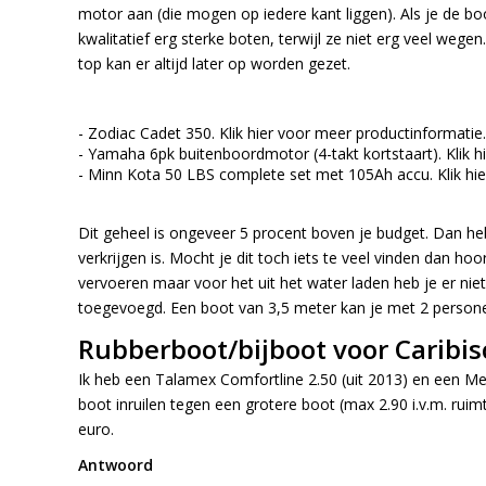
motor aan (die mogen op iedere kant liggen). Als je de bo
kwalitatief erg sterke boten, terwijl ze niet erg veel weg
top kan er altijd later op worden gezet.
- Zodiac Cadet 350.
Klik hier
voor meer productinformatie.
- Yamaha 6pk buitenboordmotor (4-takt kortstaart).
Klik h
- Minn Kota 50 LBS complete set met 105Ah accu.
Klik hie
Dit geheel is ongeveer 5 procent boven je budget. Dan heb
verkrijgen is. Mocht je dit toch iets te veel vinden dan h
vervoeren maar voor het uit het water laden heb je er niet
toegevoegd. Een boot van 3,5 meter kan je met 2 personen 
Rubberboot/bijboot voor Caribis
Ik heb een Talamex Comfortline 2.50 (uit 2013) en een Mercu
boot inruilen tegen een grotere boot (max 2.90 i.v.m. r
euro.
Antwoord