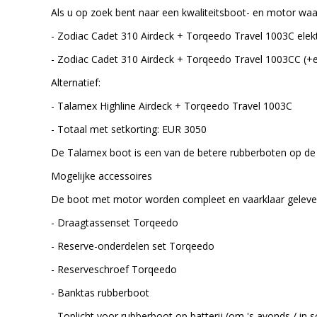
Als u op zoek bent naar een kwaliteitsboot- en motor waar
- Zodiac Cadet 310 Airdeck + Torqeedo Travel 1003C ele
- Zodiac Cadet 310 Airdeck + Torqeedo Travel 1003CC (+e
Alternatief:
- Talamex Highline Airdeck + Torqeedo Travel 1003C
- Totaal met setkorting: EUR 3050
De Talamex boot is een van de betere rubberboten op de 
Mogelijke accessoires
De boot met motor worden compleet en vaarklaar geleverd
- Draagtassenset Torqeedo
- Reserve-onderdelen set Torqeedo
- Reserveschroef Torqeedo
- Banktas rubberboot
- Toplicht voor rubberboot op batterij (om 's avonds / in 