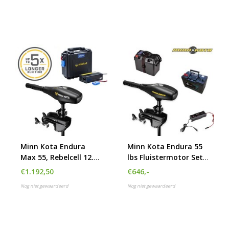
Minn Kota Endura
Minn Kota Endura 55
Max 55, Rebelcell 12.50
lbs Fluistermotor Set
AV Outdoorbox en
met Accu
€1.192,50
€646,-
acculader 10A
Nog niet gewaardeerd
Nog niet gewaardeerd