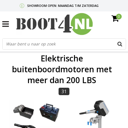
SHOWROOM OPEN: MAANDAG T/M ZATERDAG
0
GRATIS VERZENDING V.A. €50,-
MAIL ONS
OF BEL:
0712340567
G
d
FILTERS
p
Elektrische
o
e
buitenboordmotoren met
n
meer dan 200 LBS
e
b
r
31
t
s
D
o
E
n