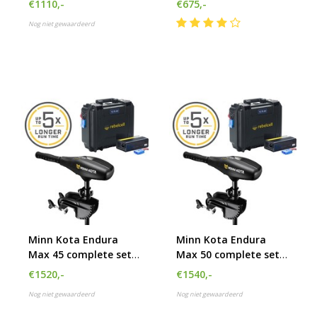
€1110,-
€675,-
accu.
en acculader
Nog niet gewaardeerd
Minn Kota Endura
Minn Kota Endura
Max 45 complete set
Max 50 complete set
met Rebelcell 12V70
met Rebelcell 12.70 AV
€1520,-
€1540,-
lithium accu
Outdoorbox en
Nog niet gewaardeerd
Nog niet gewaardeerd
acculader 20A