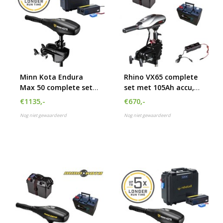
Minn Kota Endura
Rhino VX65 complete
Max 50 complete set
set met 105Ah accu,
met Rebelcell 12.50 AV
accubak en acculader
€1135,-
€670,-
Outdoorbox en
Nog niet gewaardeerd
Nog niet gewaardeerd
acculader 10A