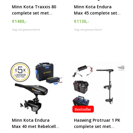
Minn Kota Traxxis 80
Minn Kota Endura
complete set met
Max 45 complete set
accupakket
met Rebelcell 12.50 AV
€1489,-
€1130,-
Outdoorbox en
Nog niet gewaardeerd
Nog niet gewaardeerd
acculader 10A
Bestseller
Minn Kota Endura
Haswing Protruar 1 PK
Max 40 met Rebelcell
complete set met
12.50 AV Outdoorbox
105Ah accu, accubak