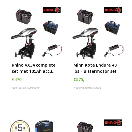
Rhino VX34 complete
Minn Kota Endura 40
set met 105Ah accu,
lbs Fluistermotor set
accubak en acculader
€470,-
€575,-
Nog niet gewaardeerd
Nog niet gewaardeerd