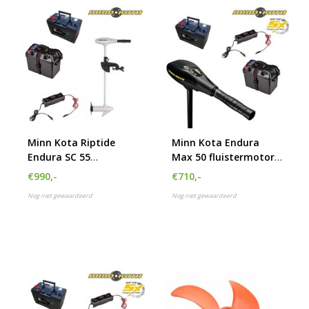
Minn Kota Riptide
Minn Kota Endura
Endura SC 55
Max 50 fluistermotor
complete set met
set met accu
€990,-
€710,-
105Ah accu, accubak
Nog niet gewaardeerd
Nog niet gewaardeerd
en acculader