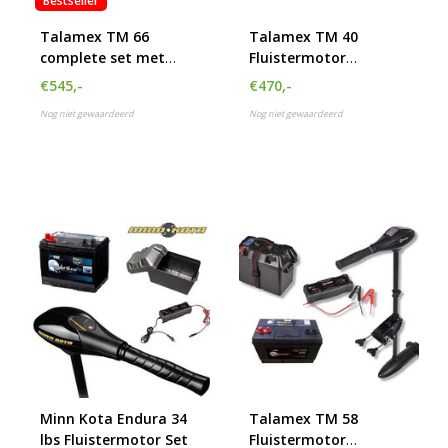
Bestseller
Talamex TM 66
Talamex TM 40
complete set met
Fluistermotor
accu, accubak en lader
complete set met
€545,-
€470,-
105Ah accu, accubak
Nog niet gewaardeerd
Nog niet gewaardeerd
en acculader
Minn Kota Endura 34
Talamex TM 58
lbs Fluistermotor Set
Fluistermotor