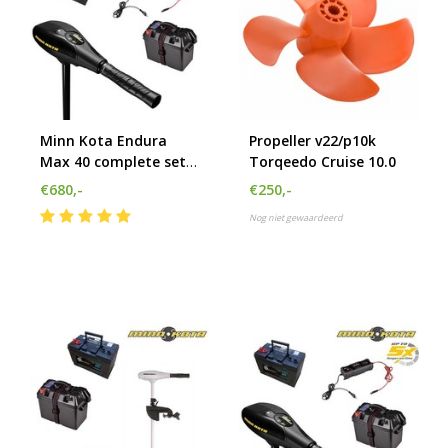
Minn Kota Endura
Propeller v22/p10k
Max 40 complete set
Torqeedo Cruise 10.0
met accu
€680,-
€250,-
Nog niet gewaardeerd