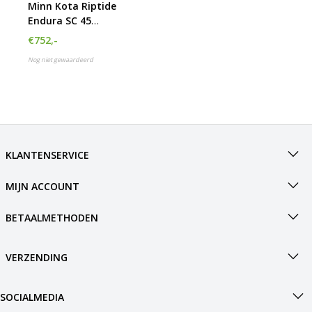
Minn Kota Riptide
Endura SC 45
complete set met
€752,-
105Ah accu, accubak
Nog niet gewaardeerd
en acculader
KLANTENSERVICE
MIJN ACCOUNT
BETAALMETHODEN
VERZENDING
SOCIALMEDIA