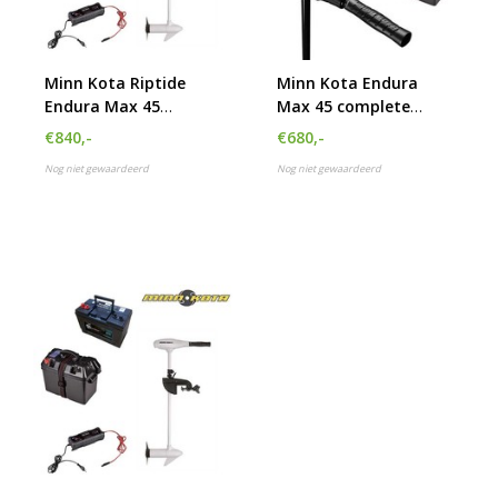
Minn Kota Riptide
Minn Kota Endura
Endura Max 45
Max 45 complete
complete set met
elektromotor set
€840,-
€680,-
105Ah accu, accubak
Nog niet gewaardeerd
Nog niet gewaardeerd
en acculader