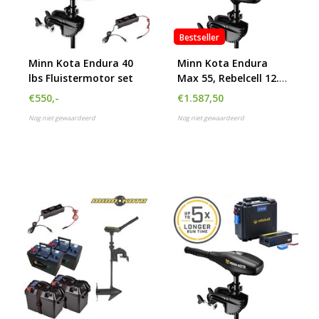
Bestseller
Minn Kota Endura 40
Minn Kota Endura
lbs Fluistermotor set
Max 55, Rebelcell 12.70
AV Outdoorbox en
€550,-
€1.587,50
acculader 20A
Nog niet gewaardeerd
Nog niet gewaardeerd