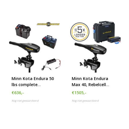
Minn Kota Endura 50
Minn Kota Endura
lbs complete
Max 40, Rebelcell
fluistermotor set
12.70AV Outdoorbox
€636,-
€1505,-
en acculader 20A
Nog niet gewaardeerd
Nog niet gewaardeerd