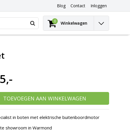
Blog
Contact
Inloggen
Gebruik
0
Winkelwagen
de
pijltjes
op
en
neer
et
om
een
beschikbaar
resultaat
5,-
te
selecteren.
Druk
op
Enter
TOEVOEGEN AAN WINKELWAGEN
om
naar
het
cialist in boten met elektrische buitenboordmotor
geselecteerde
zoekresultaat
hte showroom in Warmond