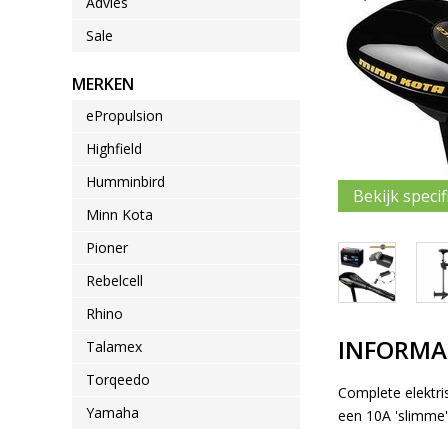
Advies
Sale
MERKEN
ePropulsion
Highfield
Humminbird
Bekijk specif
Minn Kota
Pioner
Rebelcell
Rhino
INFORMA
Talamex
Torqeedo
Complete elektri
Yamaha
een 10A 'slimme'