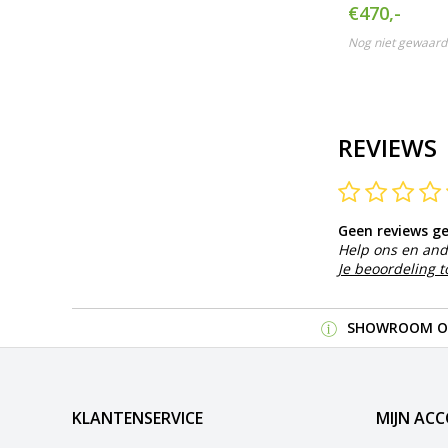
acculader
€470,-
Nog niet gewaard
REVIEWS
Geen reviews g
Help ons en and
Je beoordeling 
SHOWROOM OP
KLANTENSERVICE
MIJN AC