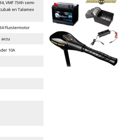
34, VMF 73Ah semi-
accubak en Talamex
34 Fluistermotor
e accu
ader 10A