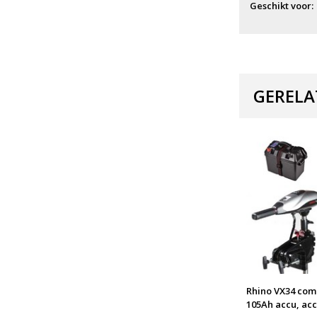
Geschikt voor:
GERELA
Rhino VX34 com
105Ah accu, ac