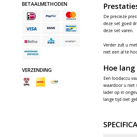
BETAALMETHODEN
Prestatie
De precieze pres
deze set goed dri
deze set varen.
Verder zult u met
niet een al te h
Hoe lang 
VERZENDING
Een loodaccu vaa
waardoor u niet 
lader op in onge
lange tijd niet g
SPECIFIC