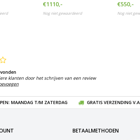
accu.
€1110,-
€550,-
eerd
Nog niet gewaardeerd
Nog niet ge
evonden
ere klanten door het schrijven van een review
toevoegen
EN: MAANDAG T/M ZATERDAG
GRATIS VERZENDING V.A.
COUNT
BETAALMETHODEN