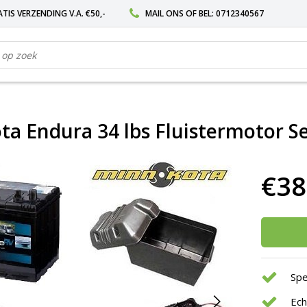
TIS VERZENDING V.A. €50,-
MAIL ONS
OF BEL:
0712340567
ta Endura 34 lbs Fluistermotor S
€38
Spe
Ec