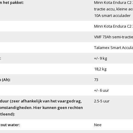
 het pakket:
Minn Kota Endura C2 
tractie accu, kleine 
10A smart acculader
Minn Kota Endura C2 
VMF 73Ah semi-tracti
Talamex Smart Accul
:
+/- 9 kg
18,2 kg
 (Ah):
73
+/- 6 uur
duur (zeer afhankelijk van het vaargedrag,
2.5-5 uur
 omstandigheden. Hier kunnen geen rechten
tleend):
zout water:
Nee