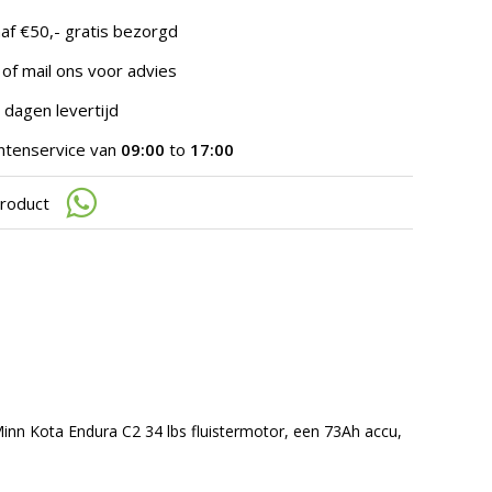
te
gaan.
af €50,- gratis bezorgd
Als
u
 of mail ons voor advies
met
aanraaktoetsen
 dagen levertijd
werkt,
kunt
ntenservice van
09:00
to
17:00
u
touch-
product
en
swipetekens
gebruiken.
Minn Kota Endura C2 34 lbs fluistermotor, een 73Ah accu,