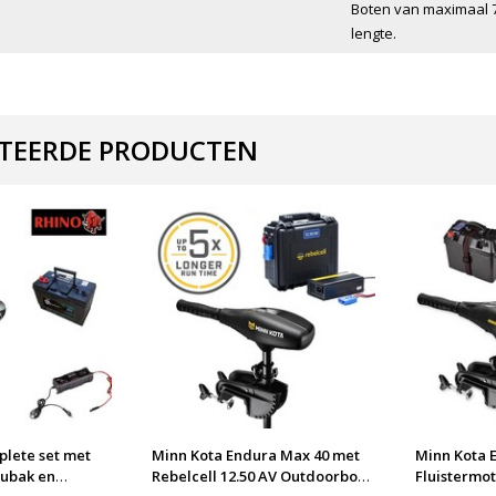
Boten van maximaal 7
lengte.
TEERDE PRODUCTEN
plete set met
Minn Kota Endura Max 40 met
Minn Kota E
cubak en
Rebelcell 12.50 AV Outdoorbox
Fluistermot