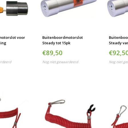
otorslot voor
Buitenboordmotorslot
Buitenboo
ging
Steady tot 15pk
Steady va
€89,50
€92,5
ardeerd
Nog niet gewaardeerd
Nog niet g