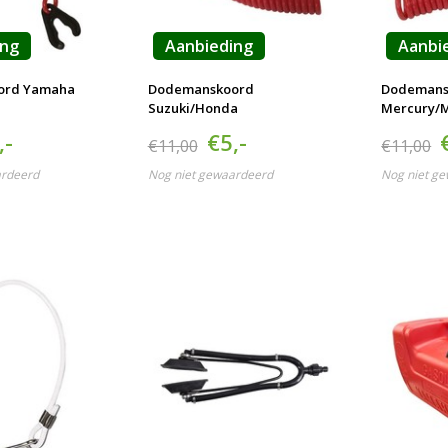
ing
Aanbieding
Aanbi
ord Yamaha
Dodemanskoord
Dodemans
Suzuki/Honda
Mercury/M
,-
€5,-
€11,00
€11,00
ardeerd
Nog niet gewaardeerd
Nog niet g