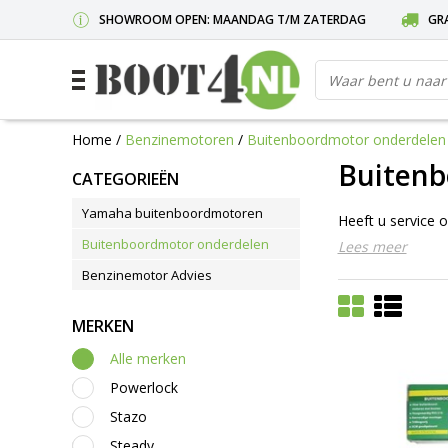
SHOWROOM OPEN: MAANDAG T/M ZATERDAG
GRA
Home
/
Benzinemotoren
/
Buitenboordmotor onderdelen
Buitenb
CATEGORIEËN
Yamaha buitenboordmotoren
Heeft u service
Buitenboordmotor onderdelen
Lees meer
Benzinemotor Advies
MERKEN
Alle merken
Powerlock
Stazo
Steady