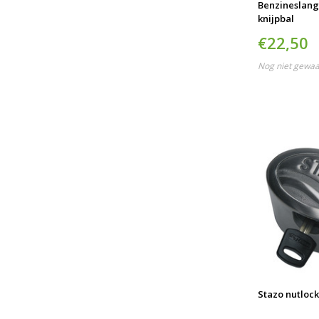
Benzineslan
knijpbal
€22,50
Nog niet gewa
Stazo nutlock