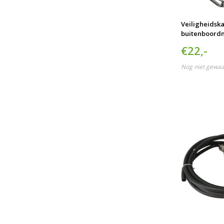
Veiligheidsk
buitenboord
€22,-
Nog niet gewa