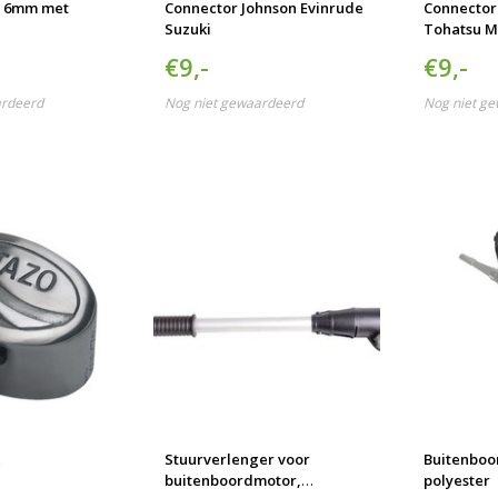
g 6mm met
Connector Johnson Evinrude
Connector
Suzuki
Tohatsu M
€9,-
€9,-
ardeerd
Nog niet gewaardeerd
Nog niet g
Stuurverlenger voor
Buitenbo
buitenboordmotor,
polyester