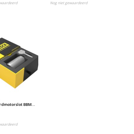
ewaardeerd
Nog niet gewaardeerd
k
rdmotorslot BBM-
oedgekeurd
ewaardeerd