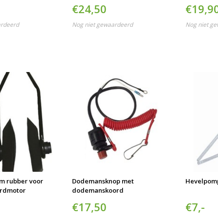
telescopisch
€24,50
€19,9
ardeerd
Nog niet gewaardeerd
Nog niet g
m rubber voor
Dodemansknop met
Hevelpom
ordmotor
dodemanskoord
€17,50
€7,-