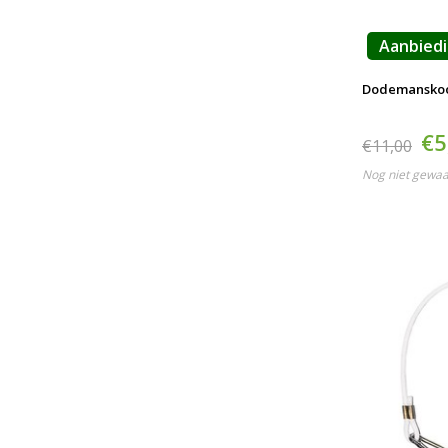
Aanbied
Dodemansko
€5
€11,00
Nog niet gewa