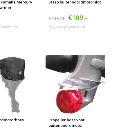
 Yamaha Mercury
Stazo buitenboordmotorslot
ariner
€109,-
€115,10
ewaardeerd
Nog niet gewaardeerd
ordmotorhoes
Propellor hoes voor
buitenboordmotor