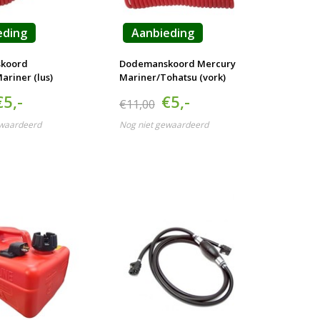
eding
Aanbieding
koord
Dodemanskoord Mercury
ariner (lus)
Mariner/Tohatsu (vork)
€5,-
€5,-
€11,00
ewaardeerd
Nog niet gewaardeerd