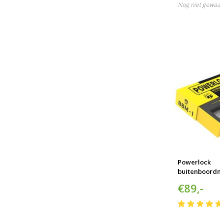
Nog niet gewa
Powerlock
buitenboordm
pk SCM-gek
€89,-