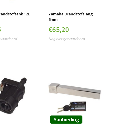
andstoftank 12L
Yamaha Brandstofslang
6mm
5
€65,20
ewaardeerd
Nog niet gewaardeerd
Aanbieding