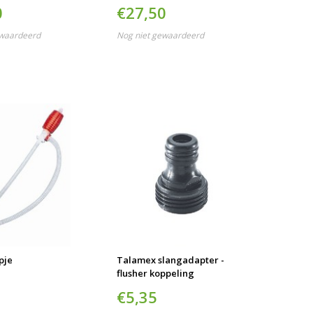
0
€27,50
ewaardeerd
Nog niet gewaardeerd
pje
Talamex slangadapter -
flusher koppeling
€5,35