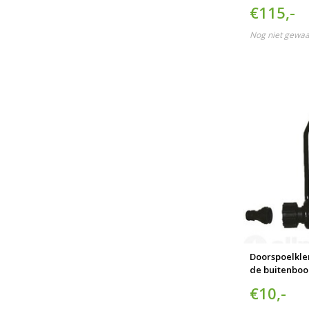
€115,-
Nog niet gewa
Doorspoelkle
de buitenbo
€10,-