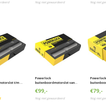
ardeerd
Nog niet gewaardeerd
Nog niet g
Powerlock
Powerloc
otorslot t/m 10
buitenboordmotorslot vanaf
buitenboo
eurd
15 pk SCM-goedgekeurd
XL SCM-g
€99,-
€79,-
Nog niet gewaardeerd
Nog niet g