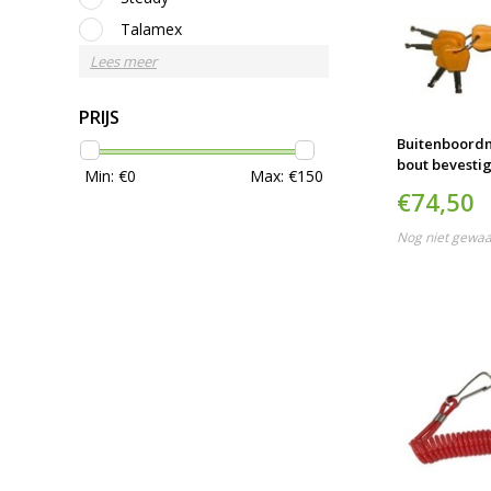
Talamex
Lees meer
PRIJS
Buitenboordm
bout bevesti
Min: €
0
Max: €
150
€74,50
Nog niet gewa