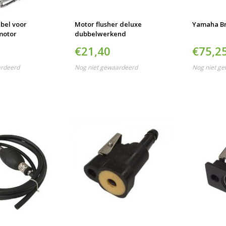
abel voor
Motor flusher deluxe
Yamaha Br
motor
dubbelwerkend
€21,40
€75,2
ardeerd
Nog niet gewaardeerd
Nog niet g