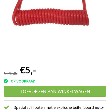
h
g
z
t
g
A
u
m
a
w
k
u
t
e
€5,-
s
€11,00
g
OP VOORRAAD
TOEVOEGEN AAN WINKELWAGEN
Specialist in boten met elektrische buitenboordmotor