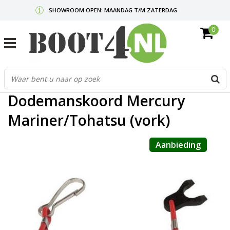
SHOWROOM OPEN: MAANDAG T/M ZATERDAG
0
GRATIS VERZENDING V.A. €50,-
MAIL ONS
OF BEL:
0712340567
G
Home
/
Dodemanskoord Mercury Mariner/Tohatsu (vork)
d
p
Dodemanskoord Mercury
o
e
Mariner/Tohatsu (vork)
n
e
Aanbieding
b
r
t
s
D
o
E
n