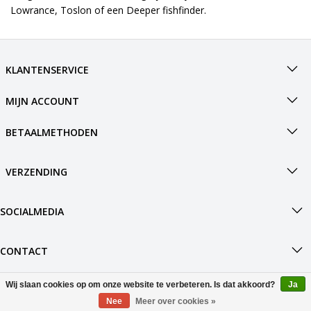
Lowrance, Toslon of een Deeper fishfinder.
KLANTENSERVICE
MIJN ACCOUNT
BETAALMETHODEN
VERZENDING
SOCIALMEDIA
CONTACT
Wij slaan cookies op om onze website te verbeteren. Is dat akkoord?
Ja
© Copyright 2026 Boot4.nl Powered by
Nee
Meer over cookies »