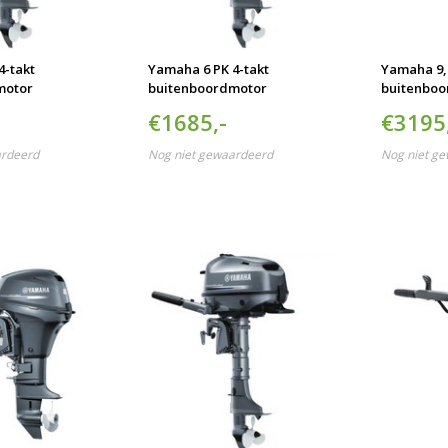
4-takt
Yamaha 6 PK 4-takt
Yamaha 9,9
motor
buitenboordmotor
buitenbo
€1685,-
€3195
ardeerd
Nog niet gewaardeerd
Nog niet g