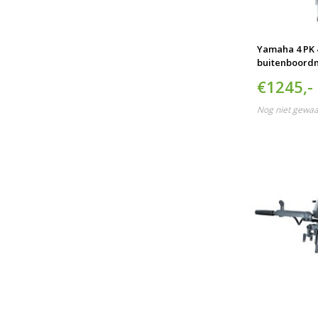
Yamaha 4 PK 
buitenboord
€1245,-
Nog niet gewa