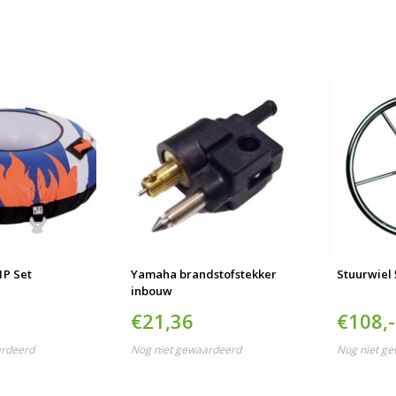
1P Set
Yamaha brandstofstekker
Stuurwiel
inbouw
€21,36
€108,-
ardeerd
Nog niet gewaardeerd
Nog niet g