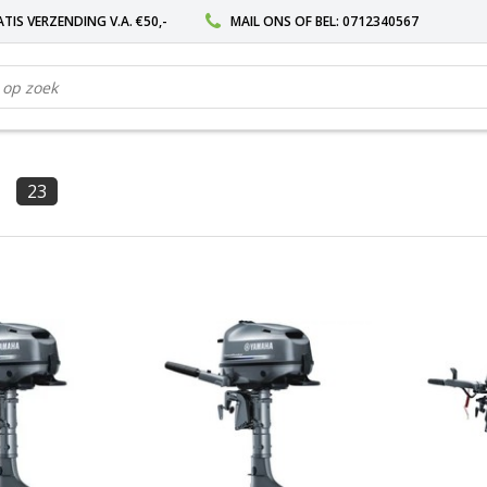
TIS VERZENDING V.A. €50,-
MAIL ONS
OF BEL:
0712340567
23