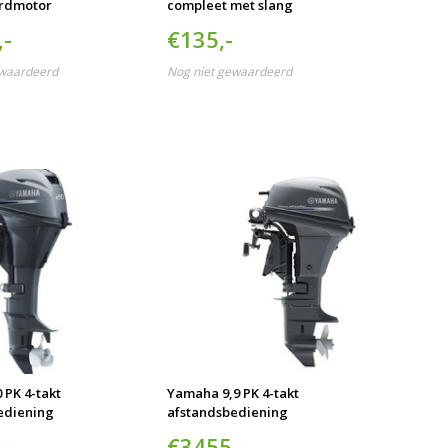
ordmotor
compleet met slang
,-
€135,-
ewaardeerd
Nog niet gewaardeerd
 PK 4-takt
Yamaha 9,9 PK 4-takt
ediening
afstandsbediening
,-
€3455,-