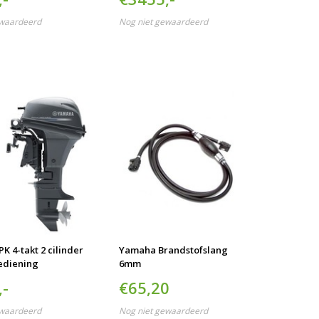
ewaardeerd
Nog niet gewaardeerd
K 4-takt 2 cilinder
Yamaha Brandstofslang
ediening
6mm
,-
€65,20
ewaardeerd
Nog niet gewaardeerd