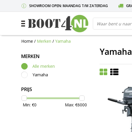
SHOWROOM OPEN: MAANDAG T/M ZATERDAG
GRA
Home
/
Merken
/
Yamaha
Yamaha
MERKEN
Alle merken
Yamaha
PRIJS
Min: €
0
Max: €
6000