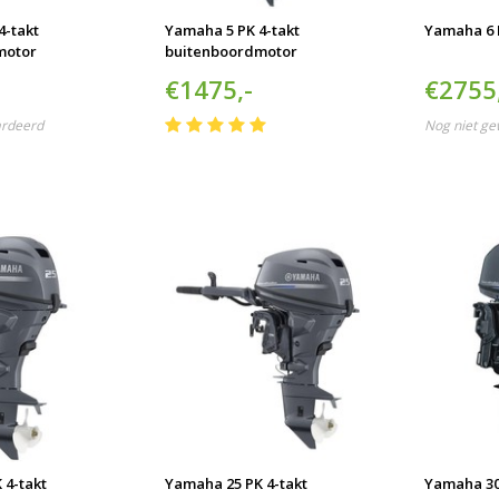
4-takt
Yamaha 5 PK 4-takt
Yamaha 6 P
motor
buitenboordmotor
€1475,-
€2755
ardeerd
Nog niet g
 4-takt
Yamaha 25 PK 4-takt
Yamaha 30 