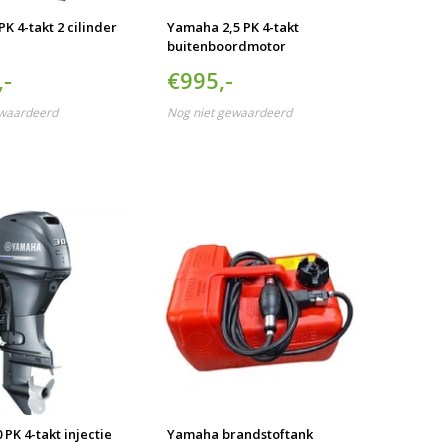
K 4-takt 2 cilinder
Yamaha 2,5 PK 4-takt
buitenboordmotor
,-
€995,-
ewaardeerd
Nog niet gewaardeerd
PK 4-takt injectie
Yamaha brandstoftank