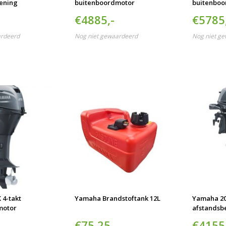
ening
buitenboordmotor
buitenbo
€4885,-
€5785
ardeerd
Nog niet gewaardeerd
Nog niet g
 4-takt
Yamaha Brandstoftank 12L
Yamaha 20
motor
afstandsb
€75,25
€4155