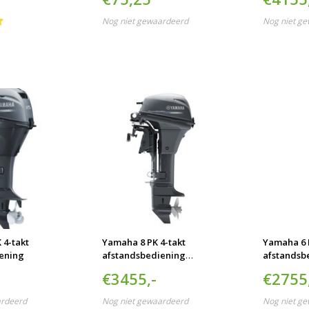
Nog niet gewaardeerd
Nog niet g
 4-takt
Yamaha 8 PK 4-takt
Yamaha 6 P
ening
afstandsbediening
afstandsb
langstaart
€3455,-
€2755
ardeerd
Nog niet gewaardeerd
Nog niet g