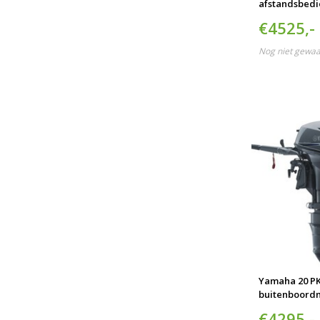
afstandsbedi
€4525,-
Nog niet gewa
Yamaha 20 PK
buitenboord
€4295,-