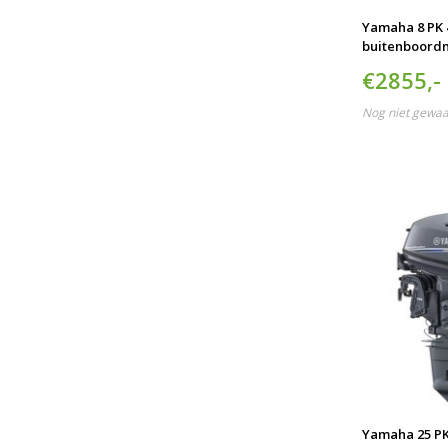
Yamaha 8 PK 
buitenboord
€2855,-
Nog niet gewa
Yamaha 25 PK