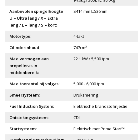
94.0kg,F30BETL: 98.0kg
Aanbevolen spiegelhoogte
S414 mm L:536mm
U = Ultra lang / X = Extra
lang / L = lang / S = kort:
Motortype:
4-takt
Cilinderinhoud:
747cm³
Max. vermogen aan
22.1 kW / 5,500 tpm
propelleras in
middenbereik:
Max. toerental bij volgas:
5,000 - 6,000 tpm
Smeersysteem:
Druksmering
Fuel Induction System:
Elektrische brandstofinjectie
Ontstekingsysteem:
CDI
Startsysteem:
Elektrisch met Prime Start™