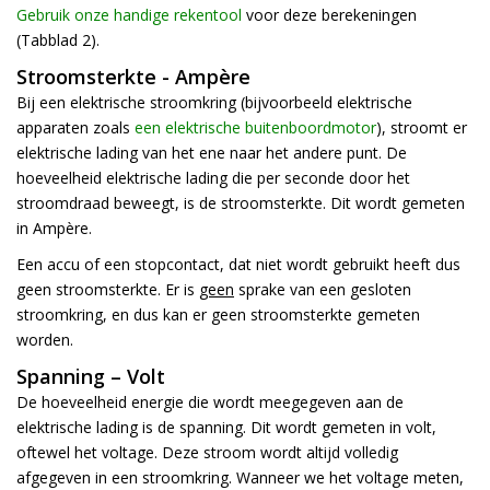
Gebruik onze handige rekentool
voor deze berekeningen
h
(Tabblad 2).
g
z
Stroomsterkte - Ampère
t
Bij een elektrische stroomkring (bijvoorbeeld elektrische
g
A
apparaten zoals
een elektrische buitenboordmotor
), stroomt er
u
elektrische lading van het ene naar het andere punt. De
m
hoeveelheid elektrische lading die per seconde door het
a
stroomdraad beweegt, is de stroomsterkte. Dit wordt gemeten
w
k
in Ampère.
u
Een accu of een stopcontact, dat niet wordt gebruikt heeft dus
t
geen stroomsterkte. Er is
geen
sprake van een gesloten
e
s
stroomkring, en dus kan er geen stroomsterkte gemeten
g
worden.
Spanning – Volt
De hoeveelheid energie die wordt meegegeven aan de
elektrische lading is de spanning. Dit wordt gemeten in volt,
oftewel het voltage. Deze stroom wordt altijd volledig
afgegeven in een stroomkring. Wanneer we het voltage meten,