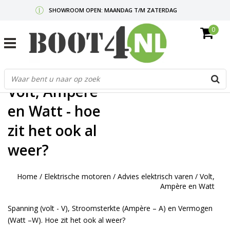
SHOWROOM OPEN: MAANDAG T/M ZATERDAG
0
GRATIS VERZENDING V.A. €50,-
MAIL ONS
OF BEL:
0712340567
G
d
Volt, Ampère
p
o
en Watt - hoe
e
n
zit het ook al
e
weer?
b
r
t
Home
/
Elektrische motoren
/
Advies elektrisch varen
/
Volt,
s
Ampère en Watt
D
o
Spanning (volt - V), Stroomsterkte (Ampère – A) en Vermogen
E
(Watt –W). Hoe zit het ook al weer?
n