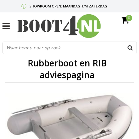
SHOWROOM OPEN: MAANDAG T/M ZATERDAG
0
GRATIS VERZENDING V.A. €50,-
MAIL ONS
OF BEL:
0712340567
G
d
p
Rubberboot en RIB
o
e
adviespagina
n
e
b
r
t
s
D
o
E
n