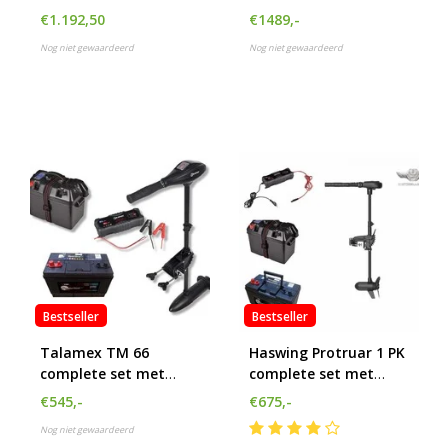
AV Outdoorbox en
accupakket
€1.192,50
€1489,-
acculader 10A
Nog niet gewaardeerd
Nog niet gewaardeerd
Bestseller
Bestseller
Talamex TM 66
Haswing Protruar 1 PK
complete set met
complete set met
accu, accubak en lader
105Ah accu, accubak
€545,-
€675,-
en acculader
Nog niet gewaardeerd