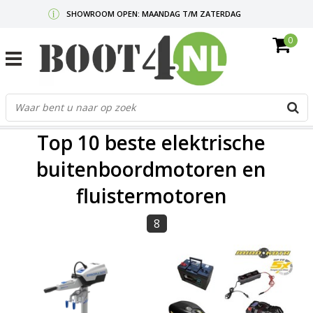
SHOWROOM OPEN: MAANDAG T/M ZATERDAG
0
GRATIS VERZENDING V.A. €50,-
MAIL ONS
OF BEL:
0712340567
G
d
FILTERS
p
Top 10 beste elektrische
o
e
buitenboordmotoren en
n
fluistermotoren
e
b
r
8
t
s
D
o
E
n