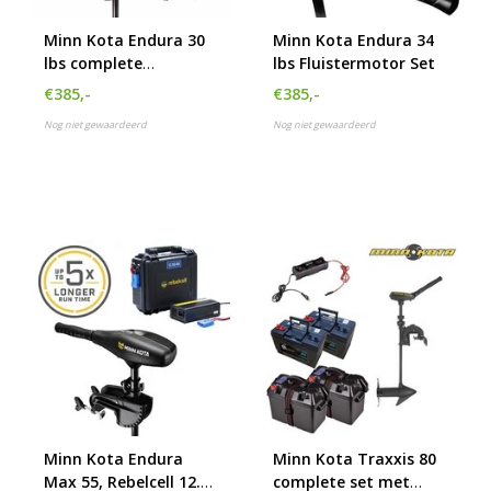
Minn Kota Endura 30
Minn Kota Endura 34
lbs complete
lbs Fluistermotor Set
fluistermotor set
€385,-
€385,-
Nog niet gewaardeerd
Nog niet gewaardeerd
Minn Kota Endura
Minn Kota Traxxis 80
Max 55, Rebelcell 12.50
complete set met