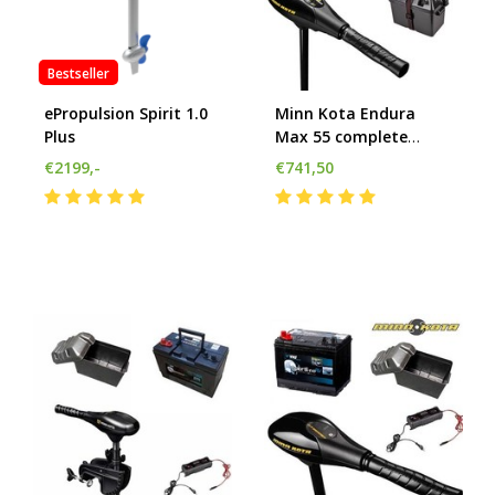
h
g
z
Bestseller
t
g
ePropulsion Spirit 1.0
Minn Kota Endura
A
Plus
Max 55 complete
u
elektromotor set
m
€2199,-
€741,50
a
w
k
u
t
e
s
g