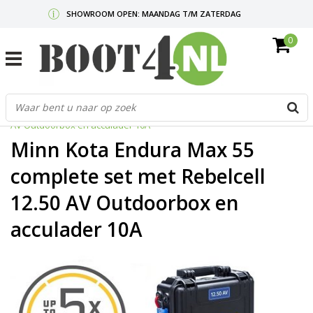
SHOWROOM OPEN: MAANDAG T/M ZATERDAG
0
GRATIS VERZENDING V.A. €50,-
MAIL ONS
OF BEL:
0712340567
G
Home
/
Minn Kota Endura Max 55 complete set met Rebelcell 12.50
d
AV Outdoorbox en acculader 10A
p
o
Minn Kota Endura Max 55
e
n
complete set met Rebelcell
e
12.50 AV Outdoorbox en
b
r
acculader 10A
t
s
D
o
E
n