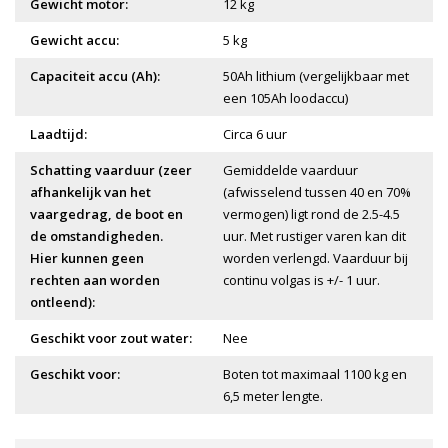
Gewicht motor:
12 kg
Gewicht accu:
5 kg
Capaciteit accu (Ah):
50Ah lithium (vergelijkbaar met
een 105Ah loodaccu)
Laadtijd:
Circa 6 uur
Schatting vaarduur (zeer
Gemiddelde vaarduur
afhankelijk van het
(afwisselend tussen 40 en 70%
vaargedrag, de boot en
vermogen) ligt rond de 2.5-4.5
de omstandigheden.
uur. Met rustiger varen kan dit
Hier kunnen geen
worden verlengd. Vaarduur bij
rechten aan worden
continu volgas is +/- 1 uur.
ontleend):
Geschikt voor zout water:
Nee
Geschikt voor:
Boten tot maximaal 1100 kg en
6,5 meter lengte.