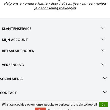
Help ons en andere klanten door het schrijven van een review
Je beoordeling toevoegen
KLANTENSERVICE
MIJN ACCOUNT
BETAALMETHODEN
VERZENDING
SOCIALMEDIA
CONTACT
Wij slaan cookies op om onze website te verbeteren. Is dat akkoord?
Ja
© Copyright 2026 Boot4.nl Powered by