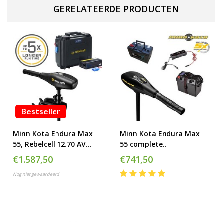
GERELATEERDE PRODUCTEN
Bestseller
Minn Kota Endura Max
Minn Kota Endura Max
55, Rebelcell 12.70 AV
55 complete
Outdoorbox en acculader
elektromotor set
€1.587,50
€741,50
20A
Nog niet gewaardeerd