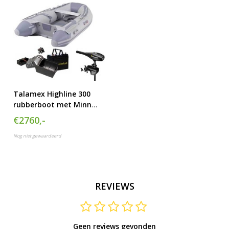
Talamex Highline 300
rubberboot met Minn
Kota Endura Max 55 met
€2760,-
lithium Rebelcell accu
Nog niet gewaardeerd
REVIEWS
Geen reviews gevonden