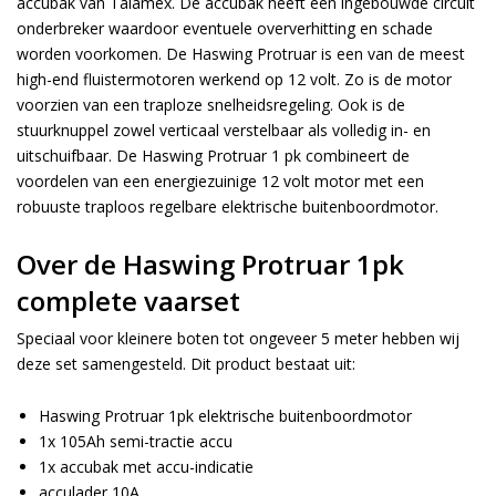
accubak van Talamex. De accubak heeft een ingebouwde circuit
onderbreker waardoor eventuele oververhitting en schade
worden voorkomen. De Haswing Protruar is een van de meest
high-end fluistermotoren werkend op 12 volt. Zo is de motor
voorzien van een traploze snelheidsregeling. Ook is de
stuurknuppel zowel verticaal verstelbaar als volledig in- en
uitschuifbaar. De Haswing Protruar 1 pk combineert de
voordelen van een energiezuinige 12 volt motor met een
robuuste traploos regelbare elektrische buitenboordmotor.
Over de Haswing Protruar 1pk
complete vaarset
Speciaal voor kleinere boten tot ongeveer 5 meter hebben wij
deze set samengesteld. Dit product bestaat uit:
Haswing Protruar 1pk elektrische buitenboordmotor
1x 105Ah semi-tractie accu
1x accubak met accu-indicatie
acculader 10A