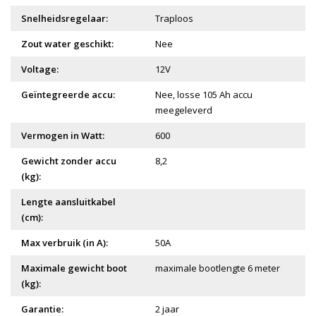
Snelheidsregelaar:
Traploos
Zout water geschikt:
Nee
Voltage:
12V
Geïntegreerde accu:
Nee, losse 105 Ah accu
meegeleverd
Vermogen in Watt:
600
Gewicht zonder accu
8,2
(kg):
Lengte aansluitkabel
(cm):
Max verbruik (in A):
50A
Maximale gewicht boot
maximale bootlengte 6 meter
(kg):
Garantie:
2 jaar