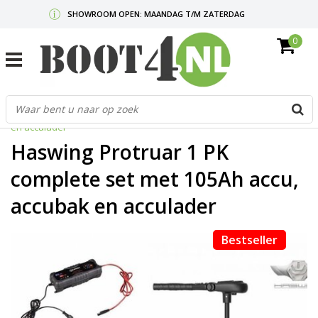
SHOWROOM OPEN: MAANDAG T/M ZATERDAG
0
GRATIS VERZENDING V.A. €50,-
MAIL ONS
OF BEL:
0712340567
G
Home
/
Haswing Protruar 1 PK complete set met 105Ah accu, accubak
d
en acculader
p
o
Haswing Protruar 1 PK
e
n
complete set met 105Ah accu,
e
accubak en acculader
b
r
t
Bestseller
s
D
o
E
n