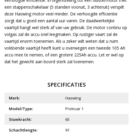
verhoogde efficiëntie. In tegenstelling tot een fluistermotor met
een stappenschakelaar (5 standen vooruit, 3 achteruit) verspilt
deze Haswing motor veel minder. De verhoogde efficientie
zorgt dat u goed een aantal uur varen. De daadwerkelijke
vaartijd hangt wel sterk af van uw gebruik. De motor continu op
volgas zal de accu snel leegmaken. Op rustiger vaart zal de
vaartijd enorm toenemen. Als u zeker wilt weten dat u ruim
voldoende vaartijd heeft kunt u overwegen een tweede 105 Ah
accu mee te nemen, of een grotere 225Ah accu. Let er wel op
dat het gewicht aan boord sterk zal toenemen.
SPECIFICATIES
Merk:
Haswing
Model/Type:
Protruar 1
Stuwkracht:
65
Schachtlengte:
91