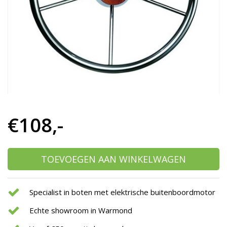
h
g
z
t
g
A
u
m
a
w
k
u
€108,-
t
e
s
g
TOEVOEGEN AAN WINKELWAGEN
Specialist in boten met elektrische buitenboordmotor
Echte showroom in Warmond