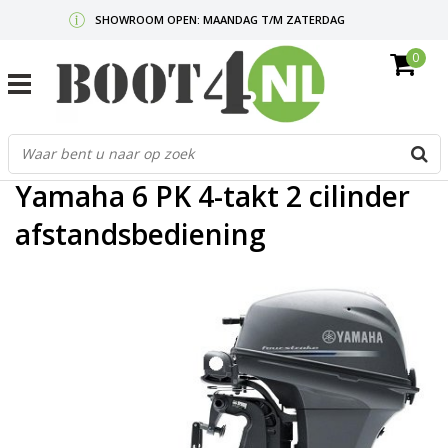
SHOWROOM OPEN: MAANDAG T/M ZATERDAG
0
GRATIS VERZENDING V.A. €50,-
MAIL ONS
OF BEL:
0712340567
G
Home
/
Yamaha 6 PK 4-takt 2 cilinder afstandsbediening
d
p
Yamaha 6 PK 4-takt 2 cilinder
o
e
afstandsbediening
n
e
b
r
t
s
D
o
E
n