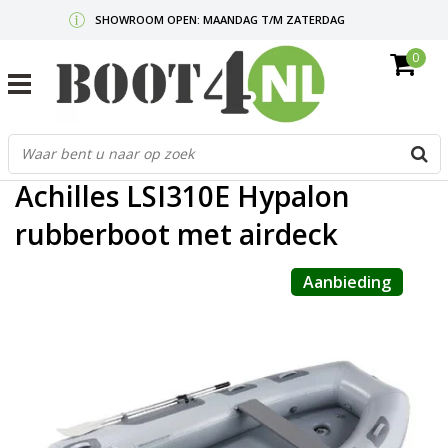
SHOWROOM OPEN: MAANDAG T/M ZATERDAG
0
GRATIS VERZENDING V.A. €50,-
MAIL ONS
OF BEL:
0712340567
G
Home
/
Achilles LSI310E Hypalon rubberboot met airdeck
d
p
Achilles LSI310E Hypalon
o
e
rubberboot met airdeck
n
e
Aanbieding
b
r
t
s
D
o
E
n