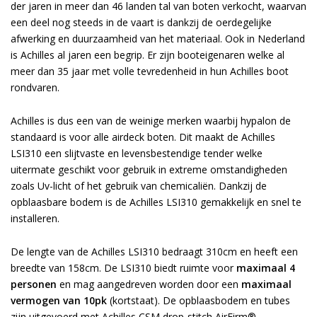
der jaren in meer dan 46 landen tal van boten verkocht, waarvan
een deel nog steeds in de vaart is dankzij de oerdegelijke
afwerking en duurzaamheid van het materiaal. Ook in Nederland
is Achilles al jaren een begrip. Er zijn booteigenaren welke al
meer dan 35 jaar met volle tevredenheid in hun Achilles boot
rondvaren.
Achilles is dus een van de weinige merken waarbij hypalon de
standaard is voor alle airdeck boten. Dit maakt de Achilles
LSI310 een slijtvaste en levensbestendige tender welke
uitermate geschikt voor gebruik in extreme omstandigheden
zoals Uv-licht of het gebruik van chemicaliën. Dankzij de
opblaasbare bodem is de Achilles LSI310 gemakkelijk en snel te
installeren.
De lengte van de Achilles LSI310 bedraagt 310cm en heeft een
breedte van 158cm. De LSI310 biedt ruimte voor
maximaal 4
personen
en mag aangedreven worden door een
maximaal
vermogen van 10pk
(kortstaat). De opblaasbodem en tubes
zijn uitgevoerd met Achilles CSM drop-stitch AirFirm®