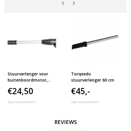
Stuurverlenger voor
Torqeedo
buitenboordmotor,
stuurverlenger 60 cm
telescopisch
€24,50
€45,-
Nog niet gewaardeerd
Nog niet gewaardeerd
REVIEWS