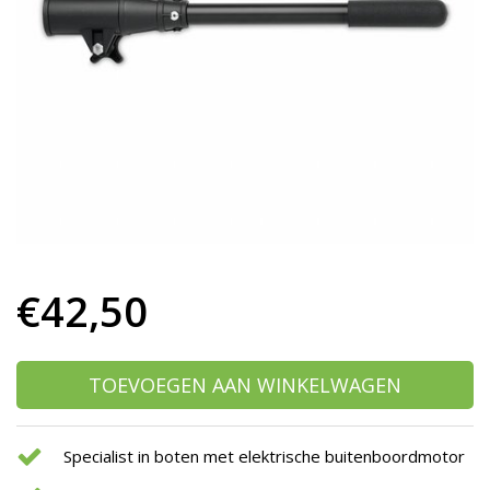
h
g
z
t
g
A
u
m
a
w
k
u
t
e
€42,50
s
g
TOEVOEGEN AAN WINKELWAGEN
Specialist in boten met elektrische buitenboordmotor