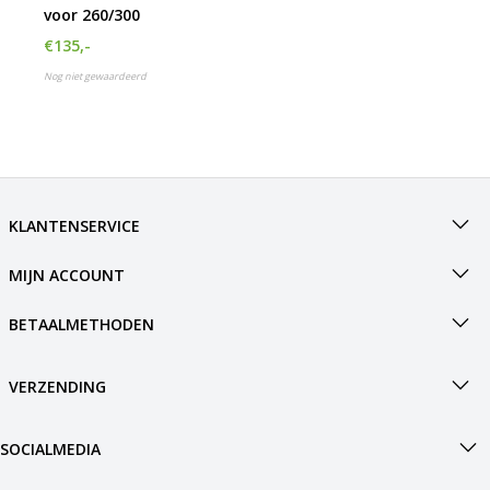
voor 260/300
h
g
€135,-
z
Nog niet gewaardeerd
t
g
A
u
m
a
w
KLANTENSERVICE
k
u
t
MIJN ACCOUNT
e
s
BETAALMETHODEN
g
VERZENDING
SOCIALMEDIA