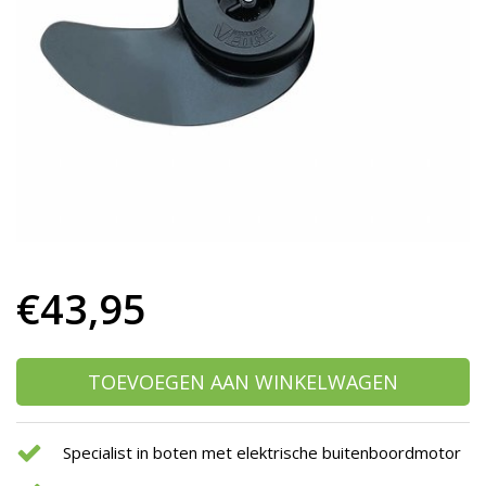
h
g
z
t
g
A
u
m
a
w
k
u
t
e
€43,95
s
g
TOEVOEGEN AAN WINKELWAGEN
Specialist in boten met elektrische buitenboordmotor