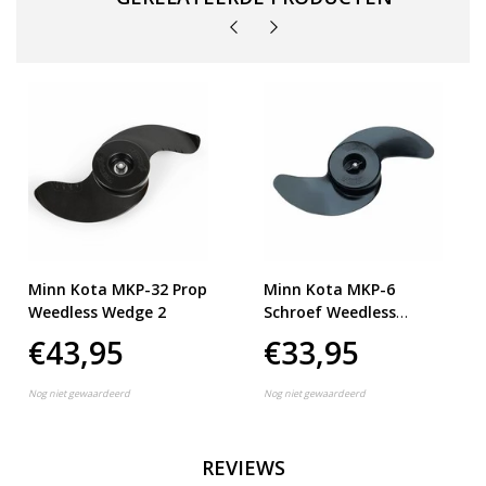
Minn Kota MKP-32 Prop
Minn Kota MKP-6
Weedless Wedge 2
Schroef Weedless
Wedge
€43,95
€33,95
Nog niet gewaardeerd
Nog niet gewaardeerd
REVIEWS