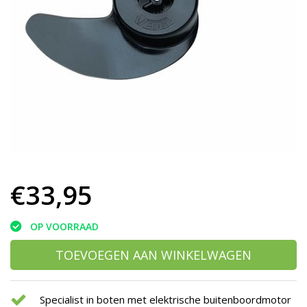
h
g
z
t
g
A
u
m
a
w
k
u
t
e
€33,95
s
g
OP VOORRAAD
TOEVOEGEN AAN WINKELWAGEN
Specialist in boten met elektrische buitenboordmotor