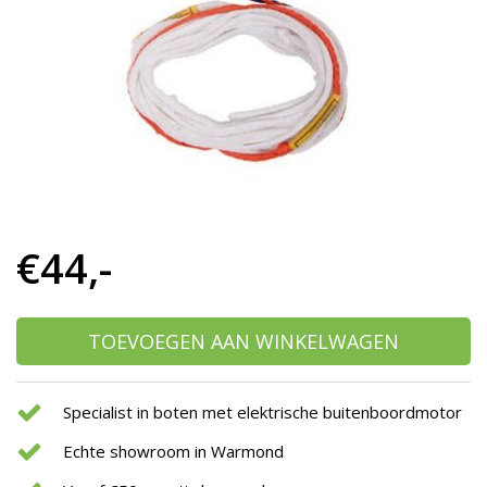
h
g
z
t
g
A
u
m
a
w
k
u
€44,-
t
e
s
g
TOEVOEGEN AAN WINKELWAGEN
Specialist in boten met elektrische buitenboordmotor
Echte showroom in Warmond