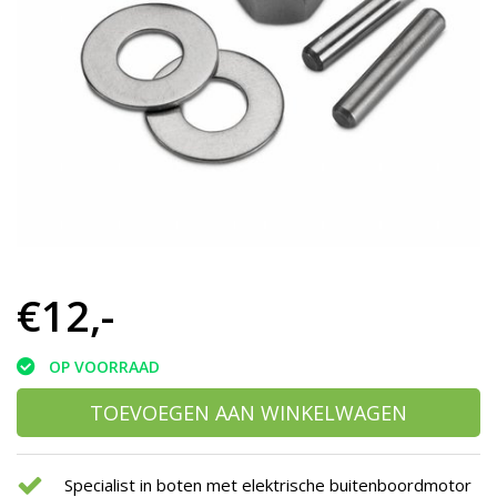
h
g
z
t
g
A
u
m
a
w
k
u
t
e
€12,-
s
g
OP VOORRAAD
TOEVOEGEN AAN WINKELWAGEN
Specialist in boten met elektrische buitenboordmotor