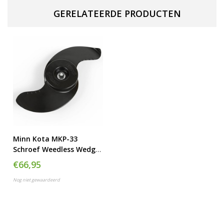
GERELATEERDE PRODUCTEN
Minn Kota MKP-33
Schroef Weedless Wedge
2
€66,95
Nog niet gewaardeerd