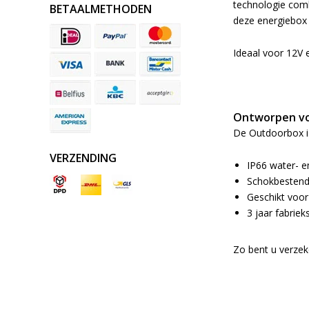
technologie comb
BETAALMETHODEN
deze energiebox 
Ideaal voor 12V 
Ontworpen vo
De Outdoorbox i
VERZENDING
IP66 water- e
Schokbestendi
Geschikt voor
3 jaar fabriek
Zo bent u verzek