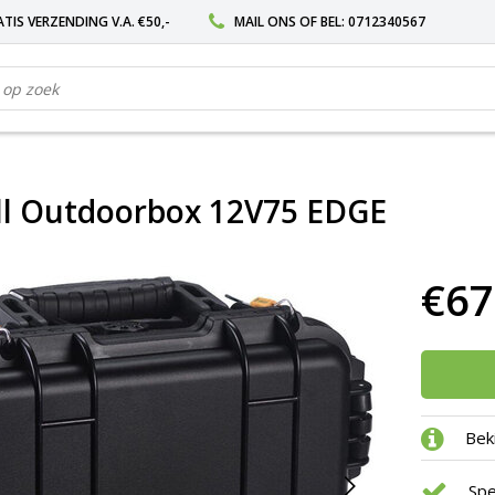
TIS VERZENDING V.A. €50,-
MAIL ONS
OF BEL:
0712340567
ll Outdoorbox 12V75 EDGE
€67
Bek
Spe