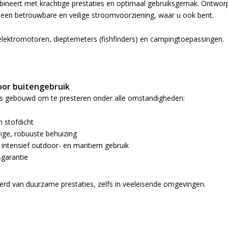
ineert met krachtige prestaties en optimaal gebruiksgemak. Ontworpe
een betrouwbare en veilige stroomvoorziening, waar u ook bent.
elektromotoren, dieptemeters (fishfinders) en campingtoepassingen.
or buitengebruik
s gebouwd om te presteren onder alle omstandigheden:
n stofdicht
ge, robuuste behuizing
 intensief outdoor- en maritiem gebruik
sgarantie
erd van duurzame prestaties, zelfs in veeleisende omgevingen.