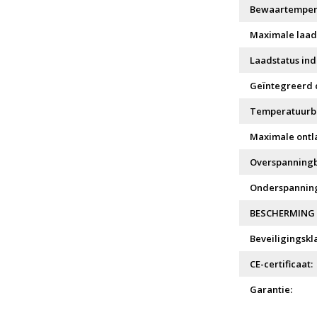
Bewaartemper
Maximale laad
Laadstatus ind
Geïntegreerd c
Temperatuurbe
Maximale ontl
Overspanningb
Onderspanning
BESCHERMING &
Beveiligingskla
CE-certificaat:
Garantie: