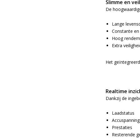
Slimme en vei
De hoogwaardige
Lange levens
Constante en 
Hoog rendem
Extra veilighe
Het geïntegreerd
Realtime inzic
Dankzij de ingeb
Laadstatus
Accuspannin
Prestaties
Resterende ge