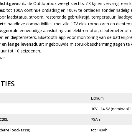
ichtgewicht:
de Outdoorbox weegt slechts 7.8 kg en vervangt een l
es:
tot 100A continue ontlading en 100% te ontladen zonder nadelig ef
oor laadstatus, stroom, resterende gebruikstijd, temperatuur, laadcycl
eit:
naadloze compatibiliteit met alle 12V elektromotoren en dieptem
ksgemak:
eenvoudige aansluiting van elektromotor, dieptemeter of c
n en dieptemeters. Bluetooth-app voor monitoring van de batterijpre
en lange levensduur:
ingebouwde misbruik-bescherming (tegen te d
ur tot 10 seizoenen.
aar
ATIES
Lithium
10V - 14.6V (nominaal 1
C20):
75Ah
kbare lood-accu):
tot 140Ah