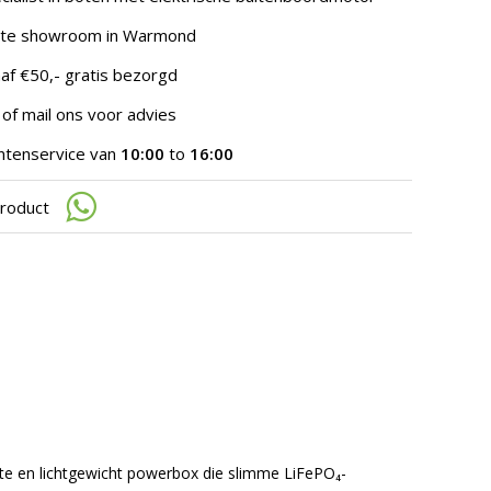
te
gaan.
hte showroom in Warmond
Als
u
af €50,- gratis bezorgd
met
aanraaktoetsen
 of mail ons voor advies
werkt,
kunt
ntenservice van
10:00
to
16:00
u
touch-
product
en
swipetekens
gebruiken.
e en lichtgewicht powerbox die slimme LiFePO₄-