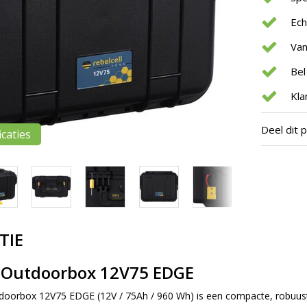
Ec
Van
Bel
Kla
Deel dit 
icaties
TIE
l Outdoorbox 12V75 EDGE
doorbox 12V75 EDGE (12V / 75Ah / 960 Wh) is een compacte, robuust