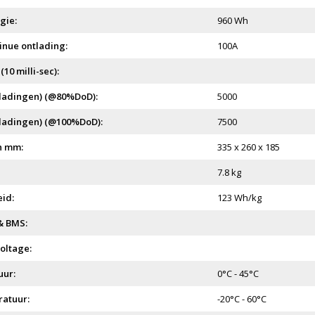
gie:
960 Wh
nue ontlading:
100A
10 milli-sec):
ladingen) (@80%DoD):
5000
ladingen) (@100%DoD):
7500
n mm:
335 x 260 x 185
7.8 kg
id:
123 Wh/kg
& BMS:
oltage:
ur:
0°C - 45°C
atuur:
-20°C - 60°C