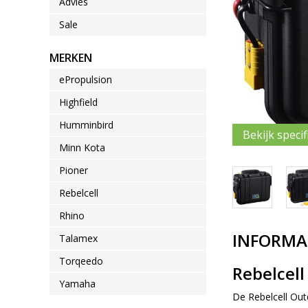
Advies
Sale
MERKEN
ePropulsion
Highfield
Humminbird
Bekijk specif
Minn Kota
Pioner
Rebelcell
Rhino
INFORMA
Talamex
Torqeedo
Rebelcel
Yamaha
De Rebelcell Out