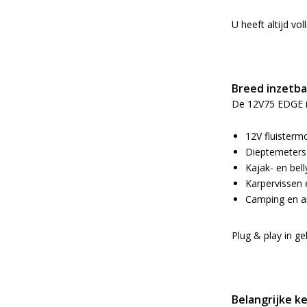
U heeft altijd vol
Breed inzetba
De 12V75 EDGE is
12V fluister
Dieptemeters 
Kajak- en bel
Karpervissen 
Camping en an
Plug & play in ge
Belangrijke k