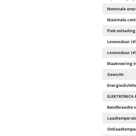
Nominale ener
Maximale conti
Piek ontlading (
Levensduur (#
Levensduur (#
Maatvoering i
Gewicht:
Energiedichthe
ELEKTRONICA 
Bandbreedte v
Laadtemperatu
Ontlaadtemper