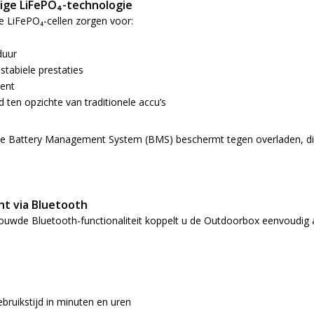
lige LiFePO₄-technologie
 LiFePO₄-cellen zorgen voor:
duur
stabiele prestaties
ent
id ten opzichte van traditionele accu’s
e Battery Management System (BMS) beschermt tegen overladen, diep
ht via Bluetooth
ouwde Bluetooth-functionaliteit koppelt u de Outdoorbox eenvoudig a
g
bruikstijd in minuten en uren