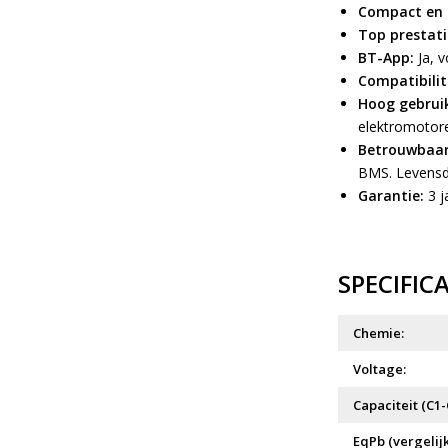
Compact en l
Top prestati
BT-App:
Ja, v
Compatibilit
Hoog gebrui
elektromotore
Betrouwbaar 
BMS. Levensdu
Garantie:
3 j
SPECIFIC
Chemie:
Voltage:
Capaciteit (C1-
EqPb (vergelij