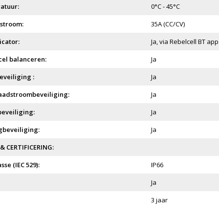
atuur:
0°C - 45°C
stroom:
35A (CC/CV)
icator:
Ja, via Rebelcell BT app
el balanceren:
Ja
veiliging :
Ja
aadstroombeveiliging:
Ja
eveiliging:
Ja
beveiliging:
Ja
 CERTIFICERING:
sse (IEC 529):
IP66
Ja
3 jaar