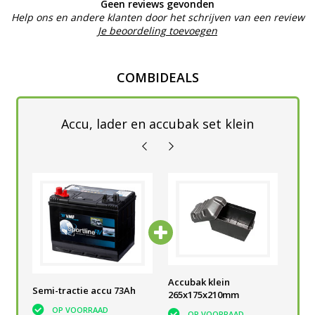
Geen reviews gevonden
Help ons en andere klanten door het schrijven van een review
Je beoordeling toevoegen
COMBIDEALS
Accu, lader en accubak set klein
Talamex Automatische
Accubak klein
Tal
Semi-tractie accu 73Ah
Acculader 10A 12/24V
265x175x210mm
Acc
OP VOORRAAD
OP VOORRAAD
OP VOORRAAD