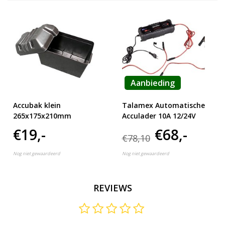
Aanbieding
Accubak klein
Talamex Automatische
265x175x210mm
Acculader 10A 12/24V
€19,-
€68,-
€78,10
Nog niet gewaardeerd
Nog niet gewaardeerd
REVIEWS