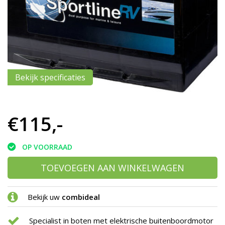
h
g
z
t
g
A
u
m
Bekijk specificaties
a
w
k
u
€115,-
t
e
s
OP VOORRAAD
g
TOEVOEGEN AAN WINKELWAGEN
Bekijk uw
combideal
Specialist in boten met elektrische buitenboordmotor