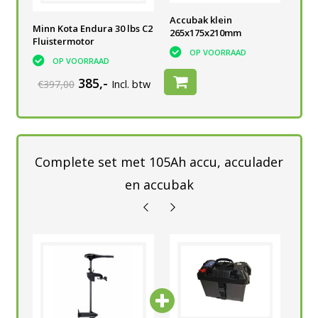
he
Semi-tractie accu 73Ah
Accubak klein
Tal
Minn Kota Endura 30 lbs C2
V
265x175x210mm
Acc
OP VOORRAAD
Fluistermotor
OP VOORRAAD
OP VOORRAAD
385,-
€397,00
Incl. btw
Complete set met 105Ah accu, acculader
en accubak