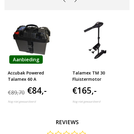
Aanbieding
Accubak Powered
Talamex TM 30
Talamex 60 A
Fluistermotor
€84,-
€165,-
€89,70
Nog niet gewaardeerd
Nog niet gewaardeerd
REVIEWS