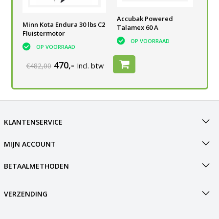
he
Accu semi-tractie 105 Ah
Accubak Powered
Tal
Minn Kota Endura 30 lbs C2
V
voor elektrische
Talamex 60 A
Acc
Fluistermotor
buitenboordmotor
OP VOORRAAD
OP VOORRAAD
OP VOORRAAD
470,-
€482,00
Incl. btw
KLANTENSERVICE
MIJN ACCOUNT
BETAALMETHODEN
VERZENDING