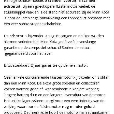
Handige schakelmodule:
5 standen vooruit, 3 standen
achteruit
. Bij een goedkopere fluistermotor wiebelt de
stuurknuppel vaak en is de stand niet accuraat. Bij de Minn Kota
is door de jarenlange ontwikkeling een topproduct ontstaan met
een zeer sterke stappenschakelaar.
De
schacht
is bijzonder stevig. Buigingen en deuken worden
hiermee verleden tijd. Minn Kota geeft zelfs levenslange
garantie op de composiet schacht! Sterker dan staal,
gegarandeerd voor het leven.
Er zit standaard
2 jaar
garantie
op de hele motor.
Geen enkele concurrerende fluistermotor blijft koeler of is stiller
dan een Minn Kota. De extra grote spoelen en collectoren
voeren warmte goed af, wat resulteert in koelere werking,
langere batterij duur en een langere levensduur van de motor.
Het unieke lagersysteem zorgt voor een vermindering van de
wrijving waardoor de fluistermotor
nog minder geluid
produceert. Dat merk je: je hoort de motor bijna niet aankomen.