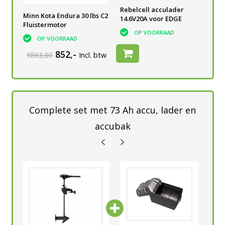
Rebelcell 12V75 EDGE
Rebelcell acculader
Reb
Minn Kota Endura 30 lbs C2
14.6V20A voor EDGE
OP VOORRAAD
Fluistermotor
OP VOORRAAD
OP VOORRAAD
852,-
€863,00
Incl. btw
Complete set met 73 Ah accu, lader en
accubak