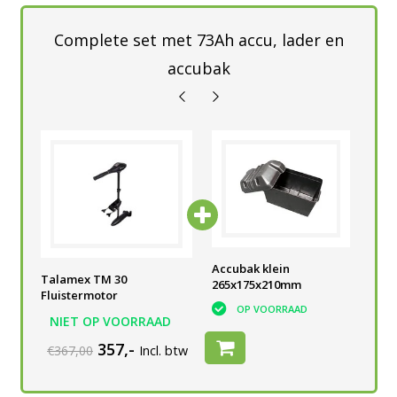
Complete set met 73Ah accu, lader en
accubak
he
Semi-tractie accu 73Ah
Accubak klein
Tal
Talamex TM 30
V
265x175x210mm
Acc
OP VOORRAAD
Fluistermotor
OP VOORRAAD
NIET OP VOORRAAD
357,-
€367,00
Incl. btw