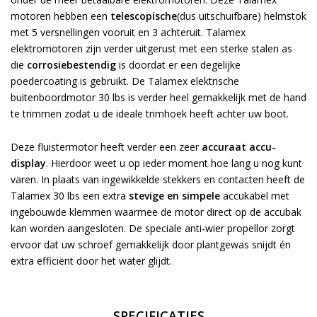
motoren hebben een
telescopische
(dus uitschuifbare) helmstok
met 5 versnellingen vooruit en 3 achteruit. Talamex
elektromotoren zijn verder uitgerust met een sterke stalen as
die
corrosiebestendig
is doordat er een degelijke
poedercoating is gebruikt. De Talamex elektrische
buitenboordmotor 30 lbs is verder heel gemakkelijk met de hand
te trimmen zodat u de ideale trimhoek heeft achter uw boot.
Deze fluistermotor heeft verder een zeer
accuraat accu-
display
. Hierdoor weet u op ieder moment hoe lang u nog kunt
varen. In plaats van ingewikkelde stekkers en contacten heeft de
Talamex 30 lbs een extra
stevige en simpele
accukabel met
ingebouwde klemmen waarmee de motor direct op de accubak
kan worden aangesloten. De speciale anti-wier propellor zorgt
ervoor dat uw schroef gemakkelijk door plantgewas snijdt én
extra efficiënt door het water glijdt.
SPECIFICATIES