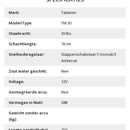
Merk:
Talamex
Model/Type:
TM 30
Stuwkracht:
30 lbs
Schachtlengte:
76 cm
Snelheidsregelaar:
Stappenschakelaar 5 Vooruit/3
Achteruit
Zout water geschikt:
Nee
Voltage:
12V
Geïntegreerde accu:
Nee
Vermogen in Watt:
288
Gewicht zonder accu
(kg):
Lengte aansluitkabel
150