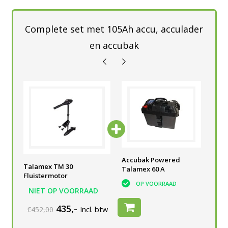
Complete set met 105Ah accu, acculader
en accubak
he
Accu semi-tractie 105 Ah
Accubak Powered
Tal
Talamex TM 30
V
voor elektrische
Talamex 60 A
Acc
Fluistermotor
buitenboordmotor
OP VOORRAAD
NIET OP VOORRAAD
OP VOORRAAD
435,-
€452,00
Incl. btw