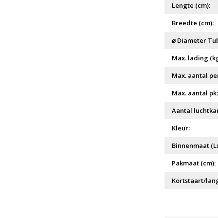
Lengte (cm):
Breedte (cm):
⌀ Diameter Tub
Max. lading (kg
Max. aantal pe
Max. aantal pk:
Aantal luchtka
Kleur:
Binnenmaat (Lx
Pakmaat (cm):
Kortstaart/lang