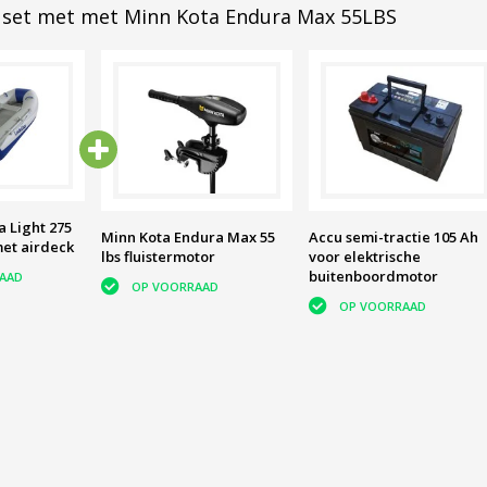
set met met Minn Kota Endura Max 55LBS
a Light 275
Minn Kota Endura Max 55
Accu semi-tractie 105 Ah
et airdeck
lbs fluistermotor
voor elektrische
buitenboordmotor
AAD
OP VOORRAAD
OP VOORRAAD