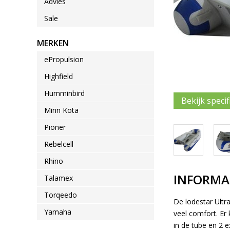
Advies
Sale
MERKEN
ePropulsion
Highfield
Humminbird
Bekijk specif
Minn Kota
Pioner
Rebelcell
Rhino
INFORMA
Talamex
Torqeedo
De lodestar Ultr
Yamaha
veel comfort. E
in de tube en 2 