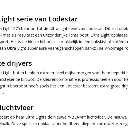
Light serie van Lodestar
a Light 275 behoort tot de UltraLight
serie
van Lodestar. Dit zijn op
l
met als resultaat een uitzonderlijke lichte boot. Ultra Light opblaa
port. Het is de ideale bijboot die makkelijk in een bakskist of koffer
een Ultra Light superieure vaareigenschappen dankzij de V-vormige ro
te drijvers
a Light boten hebben extreem veel drijfvermogen voor haar beperkte
itstekende bijboot. De kleurencombinatie is professioneel en door het
ight rubberboot heeft zoals het een Lodestar betaamt extra grote drij
ft.
luchtvloer
ceert op haar Ultra Lights de nieuwe Y-BEAM™ luchtvloer. De nieuw
elbalk. Deze speciale opblaasvloer heeft een diepe V-vorm welke zorg