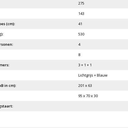
275
143
es (cm):
41
):
530
rsonen:
4
8
mers:
3 + 1 + 1
Lichtgrijs + Blauw
B in cm):
201 x 63
95 x 70 x 30
staart: