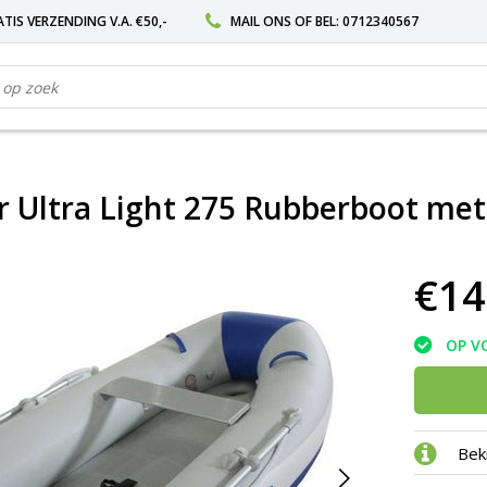
TIS VERZENDING V.A. €50,-
MAIL ONS
OF BEL:
0712340567
r Ultra Light 275 Rubberboot met
€14
OP V
Bek