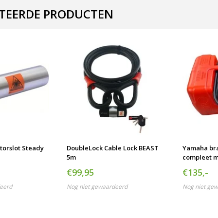
TEERDE PRODUCTEN
orslot Steady
DoubleLock Cable Lock BEAST
Yamaha bra
5m
compleet m
€99,95
€135,-
eerd
Nog niet gewaardeerd
Nog niet ge