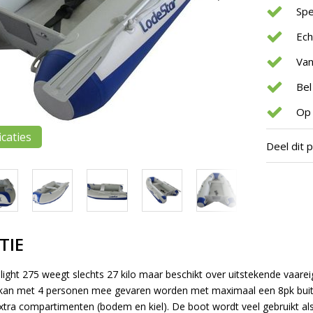
Spe
Ec
Van
Bel
Op 
icaties
Deel dit 
TIE
alight 275 weegt slechts 27 kilo maar beschikt over uitstekende vaar
r kan met 4 personen mee gevaren worden met maximaal een 8pk buit
extra compartimenten (bodem en kiel). De boot wordt veel gebruikt al