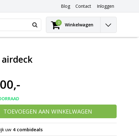
Blog
Contact
Inloggen
Gebruik
0
Winkelwagen
de
pijltjes
op
en
neer
 airdeck
om
een
beschikbaar
resultaat
00,-
te
selecteren.
Druk
op
OORRAAD
Enter
om
TOEVOEGEN AAN WINKELWAGEN
naar
het
geselecteerde
ijk uw
4 combideals
zoekresultaat