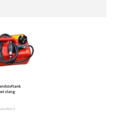
ndstoftank
et slang
waardeerd