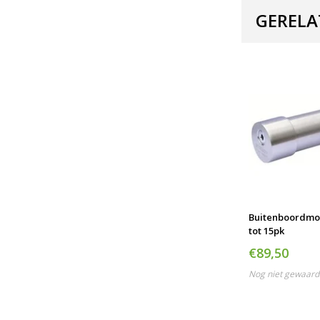
GERELA
Buitenboordmot
tot 15pk
€89,50
Nog niet gewaard