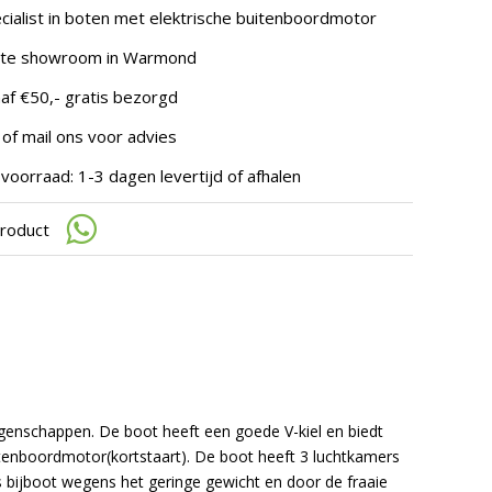
te
cialist in boten met elektrische buitenboordmotor
gaan.
Als
hte showroom in Warmond
u
met
af €50,- gratis bezorgd
aanraaktoetsen
werkt,
 of mail ons voor advies
kunt
u
voorraad: 1-3 dagen levertijd of afhalen
touch-
en
product
swipetekens
gebruiken.
eigenschappen. De boot heeft een goede V-kiel en biedt
enboordmotor(kortstaart). De boot heeft 3 luchtkamers
s bijboot wegens het geringe gewicht en door de fraaie