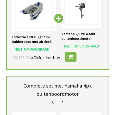
Yamaha 2,5 PK 4-takt
Yamaha 2,5 PK 4-takt
Yam
Lodestar Ultra Light 220
buitenboordmotor
buitenboordmotor
bui
Rubberboot met airdeck
AD
NIET OP VOORRAAD
NIET OP VOORRAAD
N
NIET OP VOORRAAD
2155,-
€2.195,00
Incl. btw
Complete set met Yamaha 4pk
buitenboordmotor