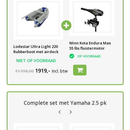
he
Accubak Powered
Minn Kota Endura Max
Acc
Lodestar Ultra Light 220
V
Talamex 60 A
55 lbs fluistermotor
voo
Rubberboot met airdeck
bui
OP VOORRAAD
OP VOORRAAD
NIET OP VOORRAAD
1919,-
€1.956,00
Incl. btw
Complete set met Yamaha 2.5 pk