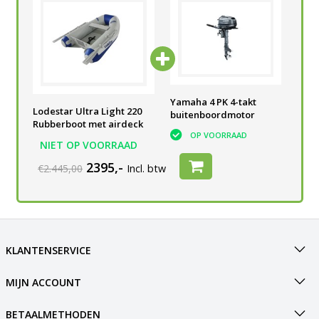
Yamaha 4 PK 4-takt
Yamaha 4 PK 4-takt
Yam
Lodestar Ultra Light 220
buitenboordmotor
buitenboordmotor
bui
Rubberboot met airdeck
OP VOORRAAD
OP VOORRAAD
NIET OP VOORRAAD
2395,-
€2.445,00
Incl. btw
KLANTENSERVICE
MIJN ACCOUNT
BETAALMETHODEN