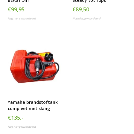
BEAST 5m
Steady tot 15pk
€99,95
€89,50
Nog niet gewaardeerd
Nog niet gewaardeerd
Yamaha brandstoftank
compleet met slang
€135,-
Nog niet gewaardeerd