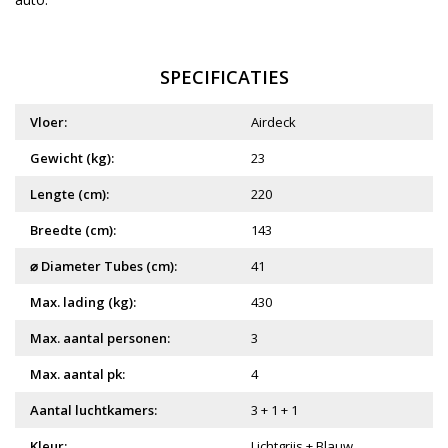
SPECIFICATIES
Vloer:
Airdeck
Gewicht (kg):
23
Lengte (cm):
220
Breedte (cm):
143
⌀ Diameter Tubes (cm):
41
Max. lading (kg):
430
Max. aantal personen:
3
Max. aantal pk:
4
Aantal luchtkamers:
3 + 1 + 1
Kleur:
Lichtgrijs + Blauw