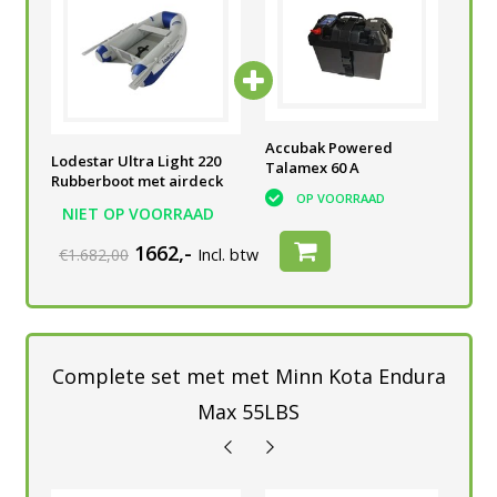
5 Ah
Minn Kota Endura 30 lbs
Accubak Powered
Tal
Lodestar Ultra Light 220
C2 Fluistermotor
Talamex 60 A
Acc
Rubberboot met airdeck
OP VOORRAAD
OP VOORRAAD
NIET OP VOORRAAD
1662,-
€1.682,00
Incl. btw
Complete set met met Minn Kota Endura
Max 55LBS