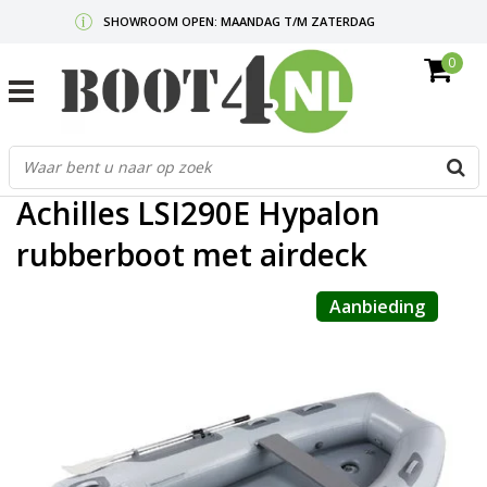
SHOWROOM OPEN: MAANDAG T/M ZATERDAG
0
GRATIS VERZENDING V.A. €50,-
MAIL ONS
OF BEL:
0712340567
G
Home
/
Achilles LSI290E Hypalon rubberboot met airdeck
d
p
Achilles LSI290E Hypalon
o
e
rubberboot met airdeck
n
e
Aanbieding
b
r
t
s
D
o
E
n