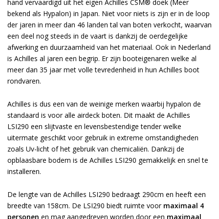
hand vervaardigd uit het eigen Achilles CSM® doek (Meer
bekend als Hypalon) in Japan. Niet voor niets is zijn er in de loop
der jaren in meer dan 46 landen tal van boten verkocht, waarvan
een deel nog steeds in de vaart is dankzij de oerdegelijke
afwerking en duurzaamheid van het materiaal. Ook in Nederland
is Achilles al jaren een begrip. Er zijn booteigenaren welke al
meer dan 35 jaar met volle tevredenheid in hun Achilles boot
rondvaren.
Achilles is dus een van de weinige merken waarbij hypalon de
standaard is voor alle airdeck boten. Dit maakt de Achilles
LSI290 een slijtvaste en levensbestendige tender welke
uitermate geschikt voor gebruik in extreme omstandigheden
zoals Uv-licht of het gebruik van chemicaliën. Dankzij de
opblaasbare bodem is de Achilles LSI290 gemakkelijk en snel te
installeren.
De lengte van de Achilles LSI290 bedraagt 290cm en heeft een
breedte van 158cm. De LSI290 biedt ruimte voor
maximaal 4
personen
en mag aangedreven worden door een
maximaal