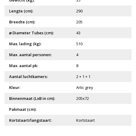
Gewicht (kg):
35
Lengte (cm):
290
Breedte (cm):
205
⌀ Diameter Tubes (cm):
43
Max. lading (kg):
510
Max. aantal personen:
4
Max. aantal pk:
8
Aantal luchtkamers:
2 + 1 + 1
Kleur:
Artic grey
Binnenmaat (LxB in cm):
205x72
Pakmaat (cm):
Kortstaart/langstaart:
Kortstaart